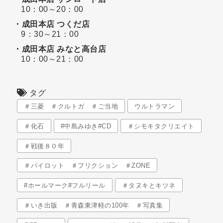
10：00～20：00
・成田本店 つくだ店
9：30～21：00
・成田本店 みなと高台店
10：00～21：00
タグ
＃三菱 ＃クルトガ ＃ご当地
ウルトラマン
＃化石
#中島みゆき#CD
＃シモキタクリエイト
＃戦後８０年
＃パイロット ＃フリクション ＃ZONE
#ホールマーク#フルリール
＃タヌキとキツネ
＃いき出版 ＃青森東津軽の100年 ＃写真集