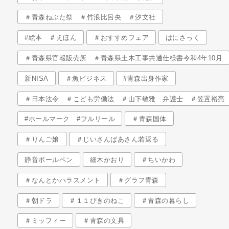
＃青森ねぶた祭 ＃竹浪比呂央 ＃汐文社
#絵本 ＃えほん
＃おすすめフェア
はにさっく
＃青森県官報販売所 ＃青森県土木工事共通仕様書令和4年10月
新NISA
＃魚ビジネス
#青森出身作家
＃日本法令 ＃こども労働法 ＃山下敏雅 弁護士 ＃笠置裕亮
#ホールマーク #フルリール
＃青森国体
＃りんご娘
＃じいさんばあさん若返る
静音ボールペン
細木かおり
＃ちいかわ
＃なんとかハラスメント
＃グラフ青森
＃朝ドラ
＃１１ぴきのねこ
＃青森の暮らし
＃ミッフィー
＃青森の文具