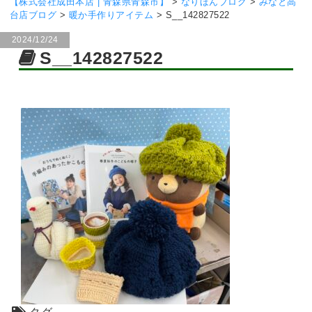
【株式会社成田本店 | 青森県青森市】
>
なりほんブログ
>
みなと高
台店ブログ
>
暖か手作りアイテム
>
S__142827522
2024/12/24
S__142827522