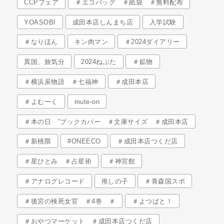
CCPフェア
＃エコバッグ ＃紙袋 ＃無料配布
YOASOBI
成田本店しんまち店
入学試験
＃なりほん
キン肉マン
＃2024ダイアリー
異国、旅気分
2024ねぶた
＃鉱物
＃横浜炭物語 ＃七福神
＃成田本店
＃よむーく
mute-on
＃本の日 ”ブックカバー ＃文庫サイズ ＃成田本店
＃新桃限
#ONEECO
＃成田本店つくだ店
＃星ひとみ ＃占星術
＃神宮館
＃アナログレコード
推しの子
＃青森国スポ
＃後宮の検死女官 ＃4巻 ＃
＃よつばと！
＃おやつマーケット ＃成田本店つくだ店