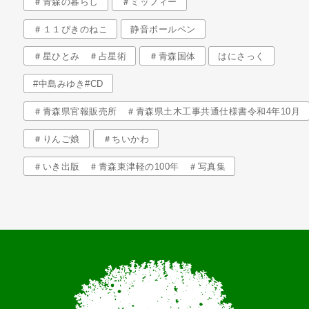
＃青森の暮らし
＃ミッフィー
＃１１ぴきのねこ
静音ボールペン
＃星ひとみ ＃占星術
＃青森国体
はにさっく
#中島みゆき#CD
＃青森県官報販売所 ＃青森県土木工事共通仕様書令和4年10月
＃りんご娘
＃ちいかわ
＃いき出版 ＃青森東津軽の100年 ＃写真集