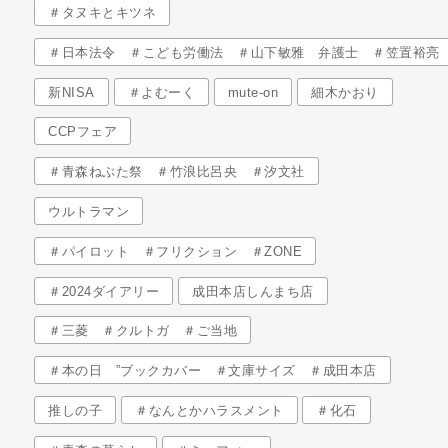
＃タヌキとキツネ
＃日本法令 ＃こども労働法 ＃山下敏雅 弁護士 ＃笠置裕亮
新NISA
＃よむーく
mute-on
細木かおり
CCPフェア
＃青森ねぶた祭 ＃竹浪比呂央 ＃汐文社
ウルトラマン
＃パイロット ＃フリクション ＃ZONE
＃2024ダイアリー
成田本店しんまち店
＃三菱 ＃クルトガ ＃ご当地
＃本の日 ”ブックカバー ＃文庫サイズ ＃成田本店
推しの子
＃なんとかハラスメント
＃化石