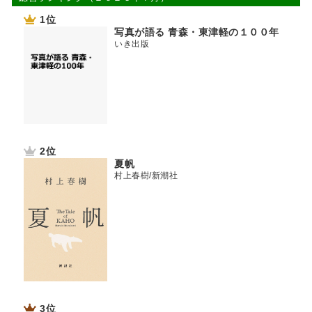
1位
写真が語る 青森・東津軽の１００年
いき出版
2位
夏帆
村上春樹/新潮社
3位