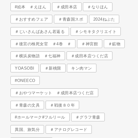
#絵本 ＃えほん
＃成田本店
＃なりほん
＃おすすめフェア
＃青森国スポ
2024ねぶた
＃じいさんばあさん若返る
＃シモキタクリエイト
＃後宮の検死女官 ＃4巻 ＃
＃神宮館
＃鉱物
＃横浜炭物語 ＃七福神
＃成田本店つくだ店
YOASOBI
＃新桃限
キン肉マン
#ONEECO
＃おやつマーケット ＃成田本店つくだ店
＃青森の文具
＃戦後８０年
#ホールマーク#フルリール
＃グラフ青森
異国、旅気分
＃アナログレコード