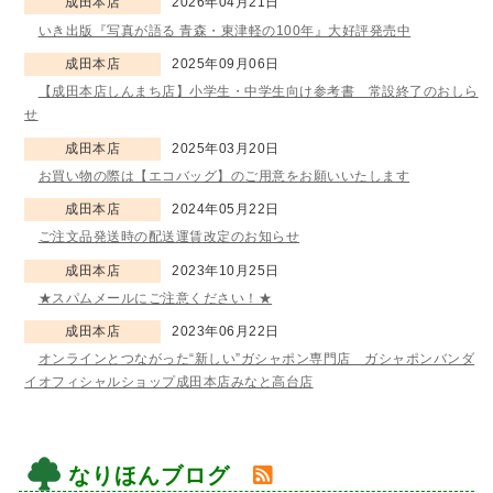
成田本店
2026年04月21日
いき出版『写真が語る 青森・東津軽の100年』大好評発売中
成田本店
2025年09月06日
【成田本店しんまち店】小学生・中学生向け参考書 常設終了のおしら
せ
成田本店
2025年03月20日
お買い物の際は【エコバッグ】のご用意をお願いいたします
成田本店
2024年05月22日
ご注文品発送時の配送運賃改定のお知らせ
成田本店
2023年10月25日
★スパムメールにご注意ください！★
成田本店
2023年06月22日
オンラインとつながった“新しい”ガシャポン専門店 ガシャポンバンダ
イオフィシャルショップ成田本店みなと高台店
なりほんブログ