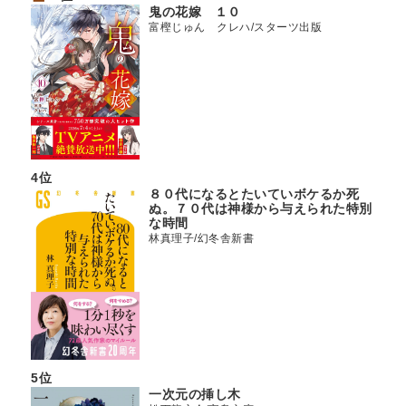
鬼の花嫁 １０
富樫じゅん クレハ/スターツ出版
4位
８０代になるとたいていボケるか死
ぬ。７０代は神様から与えられた特別
な時間
林真理子/幻冬舎新書
5位
一次元の挿し木