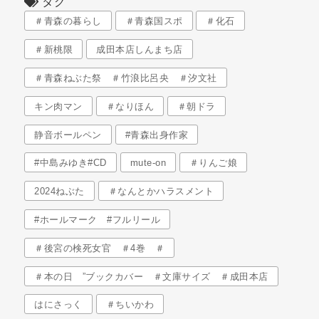
タグ
＃青森の暮らし
＃青森国スポ
＃化石
＃新桃限
成田本店しんまち店
＃青森ねぶた祭 ＃竹浪比呂央 ＃汐文社
キン肉マン
＃なりほん
＃朝ドラ
静音ボールペン
#青森出身作家
#中島みゆき#CD
mute-on
＃りんご娘
2024ねぶた
＃なんとかハラスメント
#ホールマーク #フルリール
＃後宮の検死女官 ＃4巻 ＃
＃本の日 ”ブックカバー ＃文庫サイズ ＃成田本店
はにさっく
＃ちいかわ