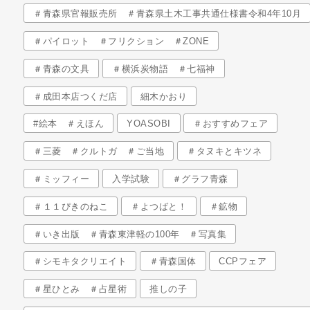
＃青森県官報販売所 ＃青森県土木工事共通仕様書令和4年10月
＃パイロット ＃フリクション ＃ZONE
＃青森の文具
＃横浜炭物語 ＃七福神
＃成田本店つくだ店
細木かおり
#絵本 ＃えほん
YOASOBI
＃おすすめフェア
＃三菱 ＃クルトガ ＃ご当地
＃タヌキとキツネ
＃ミッフィー
入学試験
＃グラフ青森
＃１１ぴきのねこ
＃よつばと！
＃鉱物
＃いき出版 ＃青森東津軽の100年 ＃写真集
＃シモキタクリエイト
＃青森国体
CCPフェア
＃星ひとみ ＃占星術
推しの子