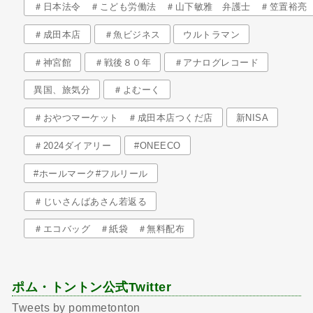
＃日本法令 ＃こども労働法 ＃山下敏雅 弁護士 ＃笠置裕亮
＃成田本店
＃魚ビジネス
ウルトラマン
＃神宮館
＃戦後８０年
＃アナログレコード
異国、旅気分
＃よむーく
＃おやつマーケット ＃成田本店つくだ店
新NISA
＃2024ダイアリー
#ONEECO
#ホールマーク#フルリール
＃じいさんばあさん若返る
＃エコバッグ ＃紙袋 ＃無料配布
ポム・トントン公式Twitter
Tweets by pommetonton