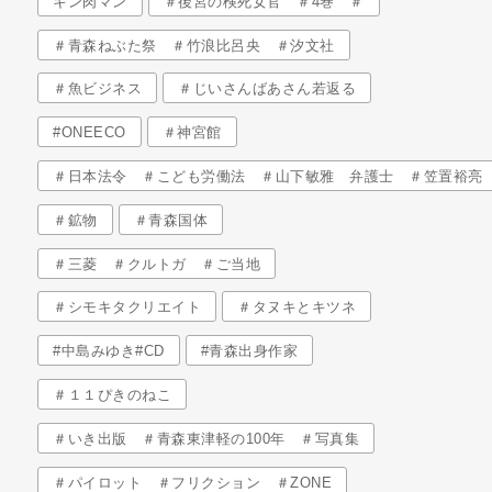
キン肉マン
＃後宮の検死女官 ＃4巻 ＃
＃青森ねぶた祭 ＃竹浪比呂央 ＃汐文社
＃魚ビジネス
＃じいさんばあさん若返る
#ONEECO
＃神宮館
＃日本法令 ＃こども労働法 ＃山下敏雅 弁護士 ＃笠置裕亮
＃鉱物
＃青森国体
＃三菱 ＃クルトガ ＃ご当地
＃シモキタクリエイト
＃タヌキとキツネ
#中島みゆき#CD
#青森出身作家
＃１１ぴきのねこ
＃いき出版 ＃青森東津軽の100年 ＃写真集
＃パイロット ＃フリクション ＃ZONE