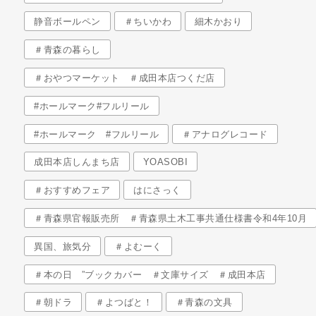
静音ボールペン
＃ちいかわ
細木かおり
＃青森の暮らし
＃おやつマーケット ＃成田本店つくだ店
#ホールマーク#フルリール
#ホールマーク #フルリール
＃アナログレコード
成田本店しんまち店
YOASOBI
＃おすすめフェア
はにさっく
＃青森県官報販売所 ＃青森県土木工事共通仕様書令和4年10月
異国、旅気分
＃よむーく
＃本の日 ”ブックカバー ＃文庫サイズ ＃成田本店
＃朝ドラ
＃よつばと！
＃青森の文具