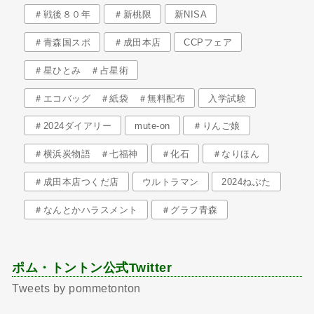
＃戦後８０年
＃新桃限
新NISA
＃青森国スポ
＃成田本店
CCPフェア
＃星ひとみ ＃占星術
＃エコバッグ ＃紙袋 ＃無料配布
入学試験
＃2024ダイアリー
mute-on
＃りんご娘
＃横浜炭物語 ＃七福神
＃化石
＃なりほん
＃成田本店つくだ店
ウルトラマン
2024ねぶた
＃なんとかハラスメント
＃グラフ青森
ポム・トントン公式Twitter
Tweets by pommetonton