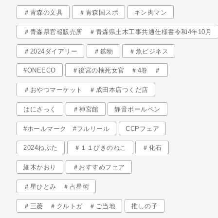
＃青森の文具
＃青森国スポ
キン肉マン
＃青森県官報販売所 ＃青森県土木工事共通仕様書令和4年10月
＃2024ダイアリー
＃鉱物
＃魚ビジネス
#ONEECO
＃後宮の検死女官 ＃4巻 ＃
＃おやつマーケット ＃成田本店つくだ店
はにさっく
＃神宮館
静音ボールペン
#ホールマーク #フルリール
CCPフェア
2024ねぶた
＃１１ぴきのねこ
＃化石
細木かおり
＃おすすめフェア
＃星ひとみ ＃占星術
＃三菱 ＃クルトガ ＃ご当地
推しの子