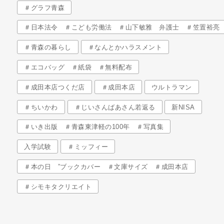
＃グラフ青森
＃日本法令 ＃こども労働法 ＃山下敏雅 弁護士 ＃笠置裕亮
＃青森の暮らし
＃なんとかハラスメント
＃エコバッグ ＃紙袋 ＃無料配布
＃成田本店つくだ店
＃成田本店
ウルトラマン
＃ちいかわ
＃じいさんばあさん若返る
新NISA
＃いき出版 ＃青森東津軽の100年 ＃写真集
入学試験
＃ミッフィー
＃本の日 ”ブックカバー ＃文庫サイズ ＃成田本店
＃シモキタクリエイト