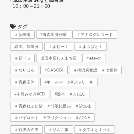
・成田本店 みなと高台店
10：00～21：00
タグ
＃新桃限
#青森出身作家
＃アナログレコード
異国、旅気分
＃よむーく
＃よつばと！
＃朝ドラ
成田本店しんまち店
mute-on
＃なりほん
YOASOBI
＃横浜炭物語 ＃七福神
＃青森国体
#ホールマーク#フルリール
#中島みゆき#CD
#絵本 ＃えほん
＃青森ねぶた祭 ＃竹浪比呂央 ＃汐文社
＃パイロット ＃フリクション ＃ZONE
＃戦後８０年
＃りんご娘
＃タヌキとキツネ