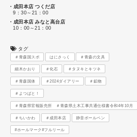
・成田本店 つくだ店
9：30～21：00
・成田本店 みなと高台店
10：00～21：00
タグ
＃青森国スポ
はにさっく
＃青森の文具
細木かおり
＃化石
＃タヌキとキツネ
＃青森国体
＃2024ダイアリー
＃鉱物
＃よつばと！
＃青森県官報販売所 ＃青森県土木工事共通仕様書令和4年10月
＃ちいかわ
＃成田本店
静音ボールペン
#ホールマーク#フルリール