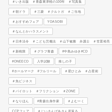
＃いき出版 ＃青森東津軽の100年 ＃写真集
＃朝ドラ
＃三菱 ＃クルトガ ＃ご当地
＃おすすめフェア
YOASOBI
＃なんとかハラスメント
＃日本法令 ＃こども労働法 ＃山下敏雅 弁護士 ＃笠置裕亮
＃新桃限
＃グラフ青森
#中島みゆき#CD
#ONEECO
入学試験
推しの子
#ホールマーク #フルリール
＃星ひとみ ＃占星術
＃魚ビジネス
＃パイロット ＃フリクション ＃ZONE
＃なりほん
#青森出身作家
＃よむーく
CCPフェア
＃じいさんばあさん若返る