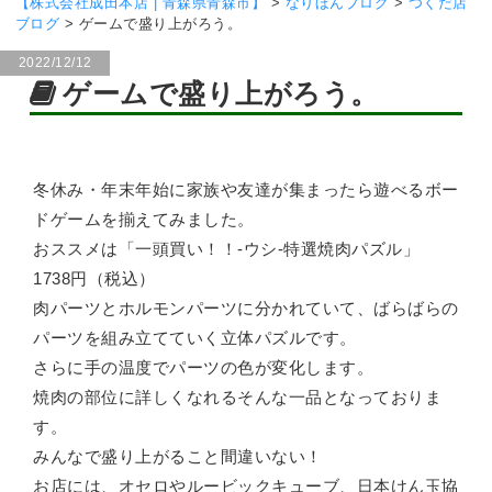
【株式会社成田本店 | 青森県青森市】
>
なりほんブログ
>
つくだ店
ブログ
>
ゲームで盛り上がろう。
2022/12/12
ゲームで盛り上がろう。
冬休み・年末年始に家族や友達が集まったら遊べるボー
ドゲームを揃えてみました。
おススメは「一頭買い！！-ウシ-特選焼肉パズル」
1738円（税込）
肉パーツとホルモンパーツに分かれていて、ばらばらの
パーツを組み立てていく立体パズルです。
さらに手の温度でパーツの色が変化します。
焼肉の部位に詳しくなれるそんな一品となっておりま
す。
みんなで盛り上がること間違いない！
お店には、オセロやルービックキューブ、日本けん玉協