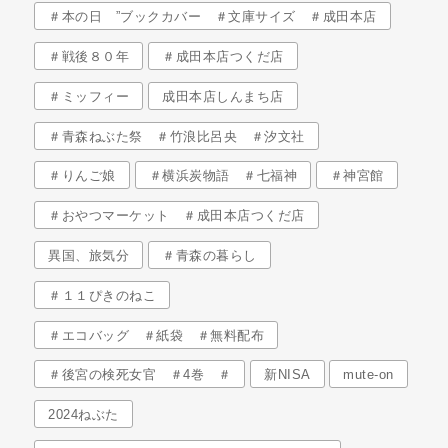
＃本の日 ”ブックカバー ＃文庫サイズ ＃成田本店
＃戦後８０年
＃成田本店つくだ店
＃ミッフィー
成田本店しんまち店
＃青森ねぶた祭 ＃竹浪比呂央 ＃汐文社
＃りんご娘
＃横浜炭物語 ＃七福神
＃神宮館
＃おやつマーケット ＃成田本店つくだ店
異国、旅気分
＃青森の暮らし
＃１１ぴきのねこ
＃エコバッグ ＃紙袋 ＃無料配布
＃後宮の検死女官 ＃4巻 ＃
新NISA
mute-on
2024ねぶた