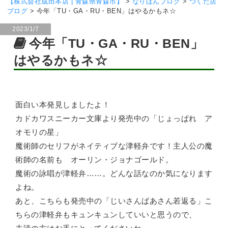
【株式会社成田本店 | 青森県青森市】
>
なりほんブログ
>
つくだ店
ブログ
>
今年「TU・GA・RU・BEN」はやるかもネ☆
2023/1/7
今年「TU・GA・RU・BEN」
はやるかもネ☆
面白い本発見しましたよ！
カドカワスニーカー文庫より発売中の「じょっぱれ ア
オモリの星」
魔術師のセリフがネイティブな津軽弁です！主人公の魔
術師の名前も オーリン・ジョナゴールド。
魔術の詠唱が津軽弁……。どんな話なのか気になります
よね。
あと、こちらも発売中の「じいさんばあさん若返る」こ
ちらの津軽弁もキュンキュンしていいと思うので、