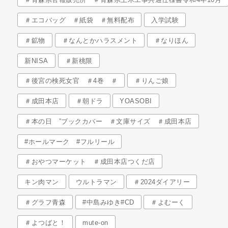
＃エコバッグ ＃紙袋 ＃無料配布
入学試験
＃鉱物
＃なんとかハラスメント
＃なりほん
新NISA
＃新桃限
＃後宮の検死女官 ＃4巻 ＃
＃りんご娘
＃成田本店
＃朝ドラ
YOASOBI
＃本の日 ”ブックカバー ＃文庫サイズ ＃成田本店
#ホールマーク #フルリール
＃おやつマーケット ＃成田本店つくだ店
キン肉マン
ウルトラマン
＃2024ダイアリー
＃グラフ青森
#中島みゆき#CD
＃よむーく
＃よつばと！
mute-on