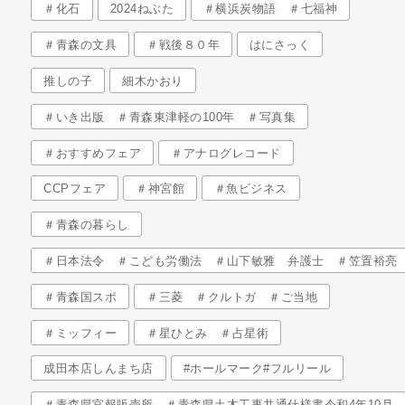
＃化石
2024ねぶた
＃横浜炭物語 ＃七福神
＃青森の文具
＃戦後８０年
はにさっく
推しの子
細木かおり
＃いき出版 ＃青森東津軽の100年 ＃写真集
＃おすすめフェア
＃アナログレコード
CCPフェア
＃神宮館
＃魚ビジネス
＃青森の暮らし
＃日本法令 ＃こども労働法 ＃山下敏雅 弁護士 ＃笠置裕亮
＃青森国スポ
＃三菱 ＃クルトガ ＃ご当地
＃ミッフィー
＃星ひとみ ＃占星術
成田本店しんまち店
#ホールマーク#フルリール
＃青森県官報販売所 ＃青森県土木工事共通仕様書令和4年10月