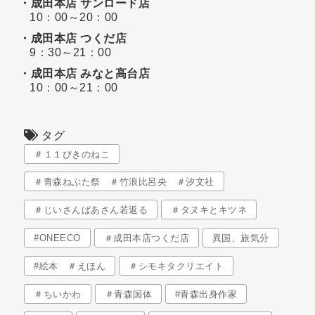
・成田本店 サンロード店
10：00～20：00
・成田本店 つくだ店
9：30～21：00
・成田本店 みなと高台店
10：00～21：00
タグ
＃１１ぴきのねこ
＃青森ねぶた祭 ＃竹浪比呂央 ＃汐文社
＃じいさんばあさん若返る
＃タヌキとキツネ
#ONEECO
＃成田本店つくだ店
異国、旅気分
#絵本 ＃えほん
＃シモキタクリエイト
＃ちいかわ
＃青森国体
#青森出身作家