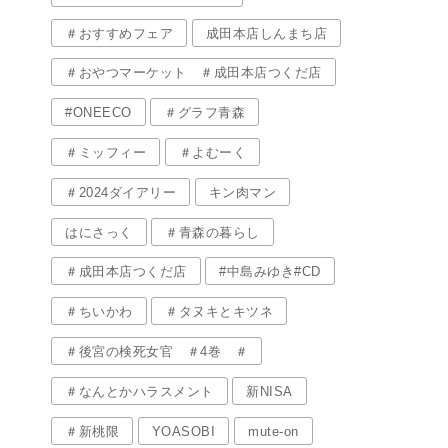
＃おすすめフェア
成田本店しんまち店
＃おやつマーケット ＃成田本店つくだ店
#ONEECO
＃グラフ青森
＃ミッフィー
＃よむーく
＃2024ダイアリー
キン肉マン
はにさっく
＃青森の暮らし
＃成田本店つくだ店
#中島みゆき#CD
＃ちいかわ
＃タヌキとキツネ
＃後宮の検死女官 ＃4巻 ＃
＃なんとかハラスメント
新NISA
＃新桃限
YOASOBI
mute-on