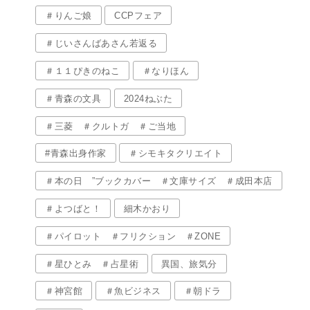
＃りんご娘
CCPフェア
＃じいさんばあさん若返る
＃１１ぴきのねこ
＃なりほん
＃青森の文具
2024ねぶた
＃三菱 ＃クルトガ ＃ご当地
#青森出身作家
＃シモキタクリエイト
＃本の日 ”ブックカバー ＃文庫サイズ ＃成田本店
＃よつばと！
細木かおり
＃パイロット ＃フリクション ＃ZONE
＃星ひとみ ＃占星術
異国、旅気分
＃神宮館
＃魚ビジネス
＃朝ドラ