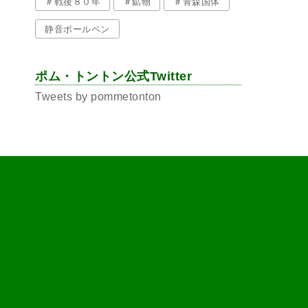
＃戦後８０年
＃鉱物
＃青森国体
静音ボールペン
ポム・トントン公式Twitter
Tweets by pommetonton