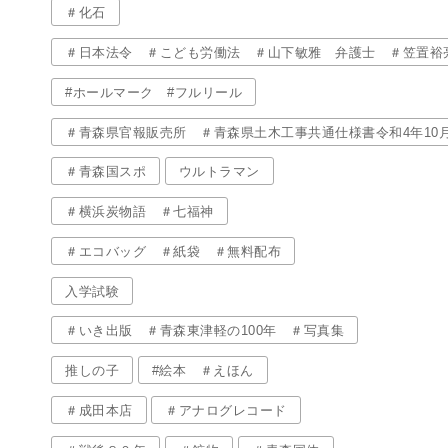
＃化石
＃日本法令 ＃こども労働法 ＃山下敏雅 弁護士 ＃笠置裕
#ホールマーク #フルリール
＃青森県官報販売所 ＃青森県土木工事共通仕様書令和4年10
＃青森国スポ
ウルトラマン
＃横浜炭物語 ＃七福神
＃エコバッグ ＃紙袋 ＃無料配布
入学試験
＃いき出版 ＃青森東津軽の100年 ＃写真集
推しの子
#絵本 ＃えほん
＃成田本店
＃アナログレコード