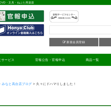
DVD・文具・ねぶた用楽器
新規会員登録
文サービス
官報公告・官報申込
商品一覧
>
みなと高台店ブログ
>
久々にドハマりしました！