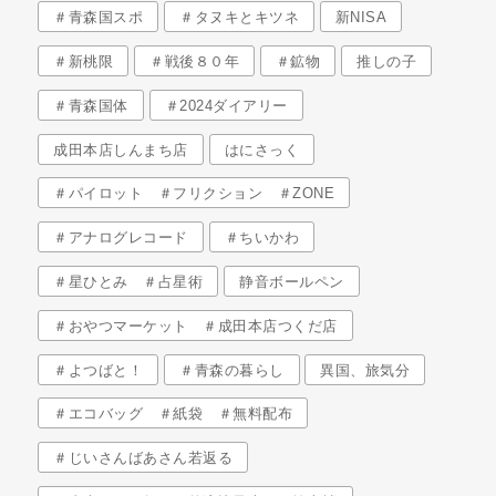
＃青森国スポ
＃タヌキとキツネ
新NISA
＃新桃限
＃戦後８０年
＃鉱物
推しの子
＃青森国体
＃2024ダイアリー
成田本店しんまち店
はにさっく
＃パイロット ＃フリクション ＃ZONE
＃アナログレコード
＃ちいかわ
＃星ひとみ ＃占星術
静音ボールペン
＃おやつマーケット ＃成田本店つくだ店
＃よつばと！
＃青森の暮らし
異国、旅気分
＃エコバッグ ＃紙袋 ＃無料配布
＃じいさんばあさん若返る