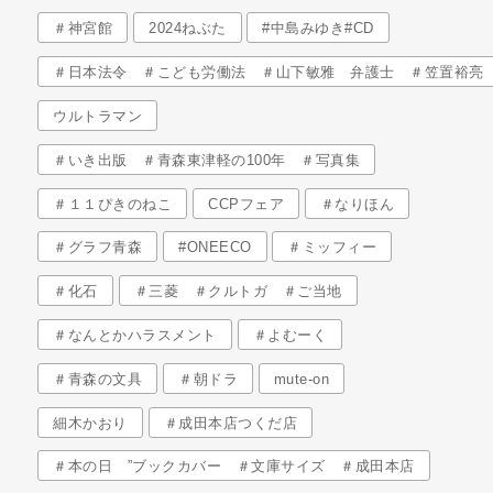
＃神宮館
2024ねぶた
#中島みゆき#CD
＃日本法令 ＃こども労働法 ＃山下敏雅 弁護士 ＃笠置裕亮
ウルトラマン
＃いき出版 ＃青森東津軽の100年 ＃写真集
＃１１ぴきのねこ
CCPフェア
＃なりほん
＃グラフ青森
#ONEECO
＃ミッフィー
＃化石
＃三菱 ＃クルトガ ＃ご当地
＃なんとかハラスメント
＃よむーく
＃青森の文具
＃朝ドラ
mute-on
細木かおり
＃成田本店つくだ店
＃本の日 ”ブックカバー ＃文庫サイズ ＃成田本店