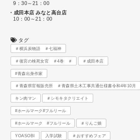
9：30～21：00
・成田本店 みなと高台店
10：00～21：00
タグ
＃横浜炭物語 ＃七福神
＃後宮の検死女官 ＃4巻 ＃
＃成田本店
#青森出身作家
＃青森県官報販売所 ＃青森県土木工事共通仕様書令和4年10月
キン肉マン
＃シモキタクリエイト
#ホールマーク#フルリール
#ホールマーク #フルリール
＃りんご娘
YOASOBI
入学試験
＃おすすめフェア