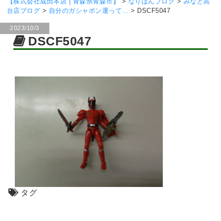
【株式会社成田本店 | 青森県青森市】
>
なりほんブログ
>
みなと高
台店ブログ
>
自分のガシャポン運って…
>
DSCF5047
2023/10/3
DSCF5047
タグ