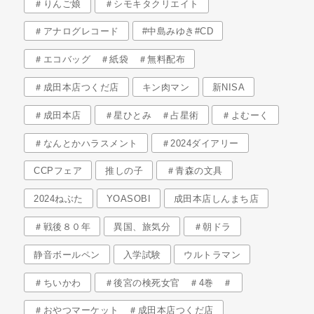
＃りんご娘
＃シモキタクリエイト
＃アナログレコード
#中島みゆき#CD
＃エコバッグ ＃紙袋 ＃無料配布
＃成田本店つくだ店
キン肉マン
新NISA
＃成田本店
＃星ひとみ ＃占星術
＃よむーく
＃なんとかハラスメント
＃2024ダイアリー
CCPフェア
推しの子
＃青森の文具
2024ねぶた
YOASOBI
成田本店しんまち店
＃戦後８０年
異国、旅気分
＃朝ドラ
静音ボールペン
入学試験
ウルトラマン
＃ちいかわ
＃後宮の検死女官 ＃4巻 ＃
＃おやつマーケット ＃成田本店つくだ店