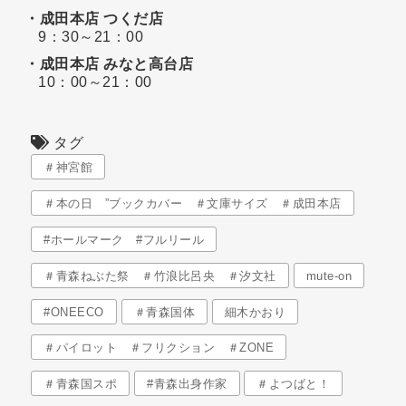
・成田本店 つくだ店
9：30～21：00
・成田本店 みなと高台店
10：00～21：00
タグ
＃神宮館
＃本の日 ”ブックカバー ＃文庫サイズ ＃成田本店
#ホールマーク #フルリール
＃青森ねぶた祭 ＃竹浪比呂央 ＃汐文社
mute-on
#ONEECO
＃青森国体
細木かおり
＃パイロット ＃フリクション ＃ZONE
＃青森国スポ
#青森出身作家
＃よつばと！