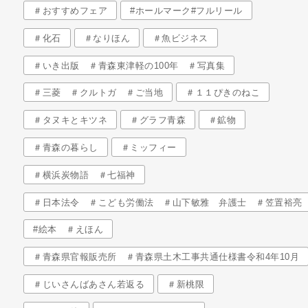
＃おすすめフェア
#ホールマーク#フルリール
＃化石
＃なりほん
＃魚ビジネス
＃いき出版 ＃青森東津軽の100年 ＃写真集
＃三菱 ＃クルトガ ＃ご当地
＃１１ぴきのねこ
＃タヌキとキツネ
＃グラフ青森
＃鉱物
＃青森の暮らし
＃ミッフィー
＃横浜炭物語 ＃七福神
＃日本法令 ＃こども労働法 ＃山下敏雅 弁護士 ＃笠置裕亮
#絵本 ＃えほん
＃青森県官報販売所 ＃青森県土木工事共通仕様書令和4年10月
＃じいさんばあさん若返る
＃新桃限