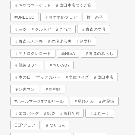
＃おやつマーケット ＃成田本店つくだ店
#ONEECO
＃おすすめフェア
推しの子
＃三菱 ＃クルトガ ＃ご当地
＃青森の文具
＃青森ねぶた祭 ＃竹浪比呂央 ＃汐文社
＃アナログレコード
新NISA
＃青森の暮らし
＃戦後８０年
＃ちいかわ
＃本の日 ”ブックカバー ＃文庫サイズ ＃成田本店
キン肉マン
＃新桃限
#ホールマーク#フルリール
＃星ひとみ ＃占星術
＃エコバッグ ＃紙袋 ＃無料配布
＃よむーく
CCPフェア
＃なりほん