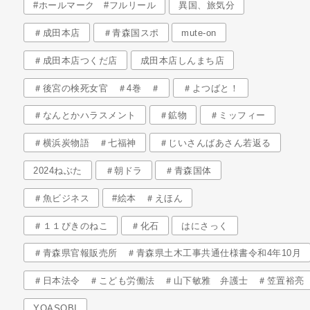
#ホールマーク #フルリール
異国、旅気分
＃成田本店
＃青森国スポ
mute-on
＃成田本店つくだ店
成田本店しんまち店
＃後宮の検死女官 ＃4巻 ＃
＃よつばと！
＃なんとかハラスメント
＃鉱物
＃ミッフィー
＃横浜炭物語 ＃七福神
＃じいさんばあさん若返る
2024ねぶた
＃朝ドラ
＃青森国体
＃魚ビジネス
#絵本 ＃えほん
＃１１ぴきのねこ
＃化石
はにさっく
＃青森県官報販売所 ＃青森県土木工事共通仕様書令和4年10月
＃日本法令 ＃こども労働法 ＃山下敏雅 弁護士 ＃笠置裕亮
YOASOBI