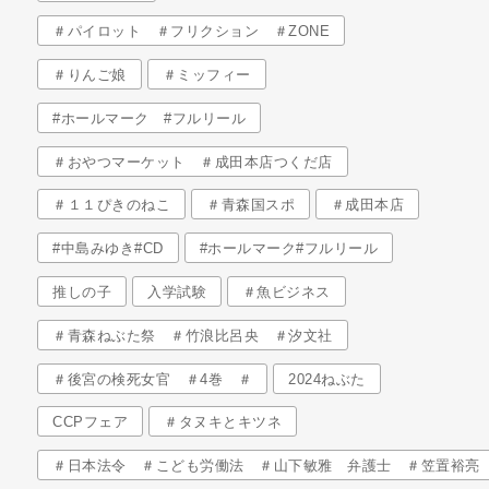
＃パイロット ＃フリクション ＃ZONE
＃りんご娘
＃ミッフィー
#ホールマーク #フルリール
＃おやつマーケット ＃成田本店つくだ店
＃１１ぴきのねこ
＃青森国スポ
＃成田本店
#中島みゆき#CD
#ホールマーク#フルリール
推しの子
入学試験
＃魚ビジネス
＃青森ねぶた祭 ＃竹浪比呂央 ＃汐文社
＃後宮の検死女官 ＃4巻 ＃
2024ねぶた
CCPフェア
＃タヌキとキツネ
＃日本法令 ＃こども労働法 ＃山下敏雅 弁護士 ＃笠置裕亮