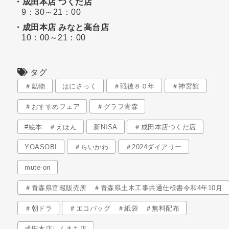
・成田本店 つくだ店
9：30～21：00
・成田本店 みなと高台店
10：00～21：00
タグ
＃鉱物
はにさっく
＃戦後８０年
＃神宮館
＃おすすめフェア
＃グラフ青森
#絵本 ＃えほん
新NISA
＃成田本店つくだ店
YOASOBI
＃ちいかわ
＃2024ダイアリー
mute-on
＃青森県官報販売所 ＃青森県土木工事共通仕様書令和4年10月
＃朝ドラ
＃エコバッグ ＃紙袋 ＃無料配布
成田本店しんまち店