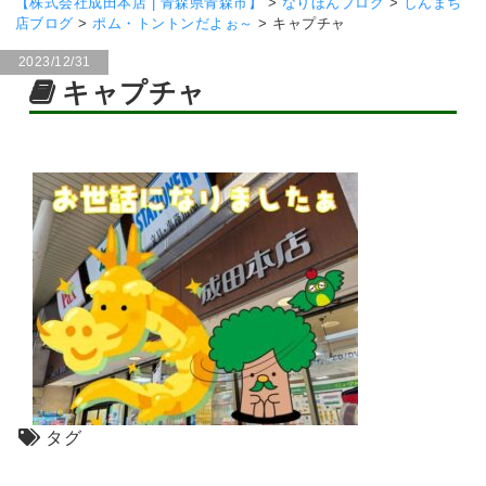
【株式会社成田本店 | 青森県青森市】
>
なりほんブログ
>
しんまち
店ブログ
>
ポム・トントンだよぉ～
>
キャプチャ
2023/12/31
キャプチャ
タグ