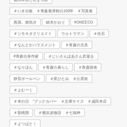
＃いき出版 ＃青森東津軽の100年 ＃写真集
異国、旅気分
細木かおり
#ONEECO
＃シモキタクリエイト
ウルトラマン
＃化石
＃なんとかハラスメント
＃青森の文具
#青森出身作家
＃じいさんばあさん若返る
＃なりほん
＃青森の暮らし
＃青森国体
静音ボールペン
＃星ひとみ ＃占星術
＃よむーく
＃本の日 ”ブックカバー ＃文庫サイズ ＃成田本店
＃新桃限
＃横浜炭物語 ＃七福神
＃よつばと！