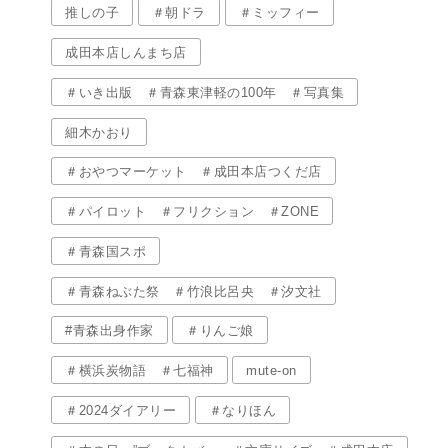
推しの子
＃朝ドラ
＃ミッフィー
成田本店しんまち店
＃いき出版 ＃青森東津軽の100年 ＃写真集
細木かおり
＃おやつマーケット ＃成田本店つくだ店
＃パイロット ＃フリクション ＃ZONE
＃青森国スポ
＃青森ねぶた祭 ＃竹浪比呂央 ＃汐文社
#青森出身作家
＃りんご娘
＃横浜炭物語 ＃七福神
mute-on
＃2024ダイアリー
＃なりほん