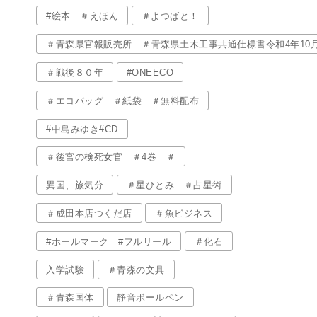
#絵本 ＃えほん
＃よつばと！
＃青森県官報販売所 ＃青森県土木工事共通仕様書令和4年10
＃戦後８０年
#ONEECO
＃エコバッグ ＃紙袋 ＃無料配布
#中島みゆき#CD
＃後宮の検死女官 ＃4巻 ＃
異国、旅気分
＃星ひとみ ＃占星術
＃成田本店つくだ店
＃魚ビジネス
#ホールマーク #フルリール
＃化石
入学試験
＃青森の文具
＃青森国体
静音ボールペン