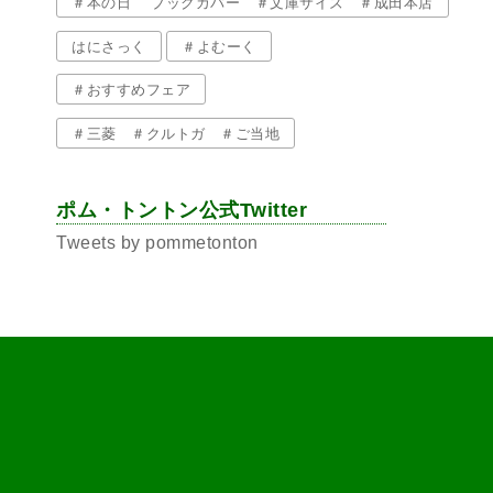
＃本の日 ”ブックカバー ＃文庫サイズ ＃成田本店
はにさっく
＃よむーく
＃おすすめフェア
＃三菱 ＃クルトガ ＃ご当地
ポム・トントン公式Twitter
Tweets by pommetonton