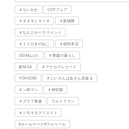
＃ちいかわ
CCPフェア
＃タヌキとキツネ
＃新桃限
＃なんとかハラスメント
＃１１ぴきのねこ
＃成田本店
2024ねぶた
＃青森の暮らし
新NISA
＃アナログレコード
YOASOBI
＃じいさんばあさん若返る
キン肉マン
＃神宮館
＃グラフ青森
ウルトラマン
＃シモキタクリエイト
#ホールマーク#フルリール