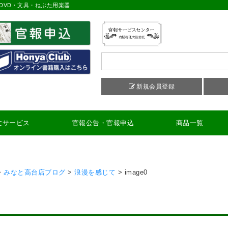
DVD・文具・ねぶた用楽器
新規会員登録
文サービス
官報公告・官報申込
商品一覧
>
みなと高台店ブログ
>
浪漫を感じて
>
image0