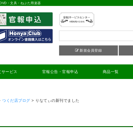
DVD・文具・ねぶた用楽器
新規会員登録
文サービス
官報公告・官報申込
商品一覧
>
つくだ店ブログ
>
りなてぃの新刊でました