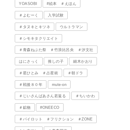
YOASOBI
#絵本 ＃えほん
＃よむーく
入学試験
＃タヌキとキツネ
ウルトラマン
＃シモキタクリエイト
＃青森ねぶた祭 ＃竹浪比呂央 ＃汐文社
はにさっく
推しの子
細木かおり
＃星ひとみ ＃占星術
＃朝ドラ
＃戦後８０年
mute-on
＃じいさんばあさん若返る
＃ちいかわ
＃鉱物
#ONEECO
＃パイロット ＃フリクション ＃ZONE