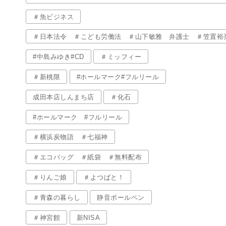
＃魚ビジネス
＃日本法令 ＃こども労働法 ＃山下敏雅 弁護士 ＃笠置裕
#中島みゆき#CD
＃ミッフィー
＃新桃限
#ホールマーク#フルリール
成田本店しんまち店
＃化石
#ホールマーク #フルリール
＃横浜炭物語 ＃七福神
＃エコバッグ ＃紙袋 ＃無料配布
＃りんご娘
＃よつばと！
＃青森の暮らし
静音ボールペン
＃神宮館
新NISA