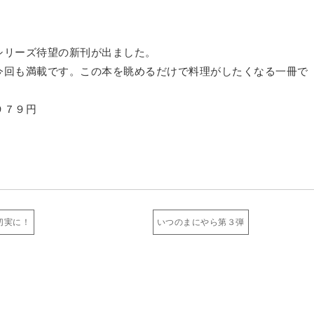
シリーズ待望の新刊が出ました。
今回も満載です。この本を眺めるだけで料理がしたくなる一冊で
９７９円
切実に！
いつのまにやら第３弾