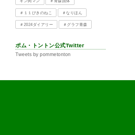
キン肉マン
＃青森国体
＃１１ぴきのねこ
＃なりほん
＃2024ダイアリー
＃グラフ青森
ポム・トントン公式Twitter
Tweets by pommetonton