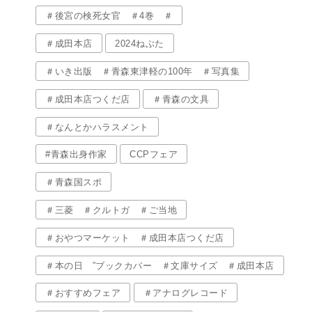
＃後宮の検死女官 ＃4巻 ＃
＃成田本店
2024ねぶた
＃いき出版 ＃青森東津軽の100年 ＃写真集
＃成田本店つくだ店
＃青森の文具
＃なんとかハラスメント
#青森出身作家
CCPフェア
＃青森国スポ
＃三菱 ＃クルトガ ＃ご当地
＃おやつマーケット ＃成田本店つくだ店
＃本の日 ”ブックカバー ＃文庫サイズ ＃成田本店
＃おすすめフェア
＃アナログレコード