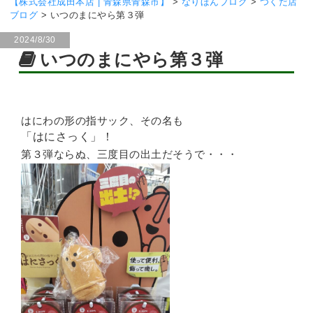
【株式会社成田本店 | 青森県青森市】
>
なりほんブログ
>
つくだ店
ブログ
>
いつのまにやら第３弾
2024/8/30
いつのまにやら第３弾
はにわの形の指サック、その名も
「はにさっく」！
第３弾ならぬ、三度目の出土だそうで・・・