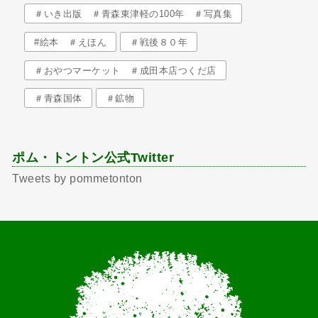
＃いき出版 ＃青森東津軽の100年 ＃写真集
#絵本 ＃えほん
＃戦後８０年
＃おやつマーケット ＃成田本店つくだ店
＃青森国体
＃鉱物
ポム・トントン公式Twitter
Tweets by pommetonton