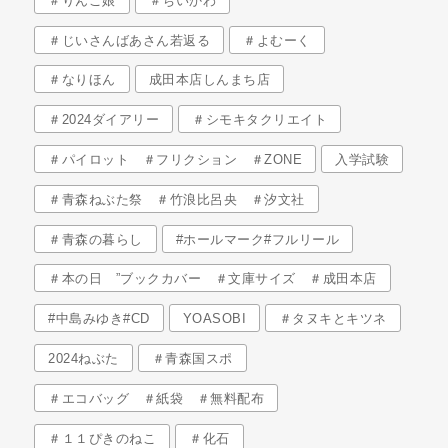
＃りんご娘
＃ちいかわ
＃じいさんばあさん若返る
＃よむーく
＃なりほん
成田本店しんまち店
＃2024ダイアリー
＃シモキタクリエイト
＃パイロット ＃フリクション ＃ZONE
入学試験
＃青森ねぶた祭 ＃竹浪比呂央 ＃汐文社
＃青森の暮らし
#ホールマーク#フルリール
＃本の日 ”ブックカバー ＃文庫サイズ ＃成田本店
#中島みゆき#CD
YOASOBI
＃タヌキとキツネ
2024ねぶた
＃青森国スポ
＃エコバッグ ＃紙袋 ＃無料配布
＃１１ぴきのねこ
＃化石