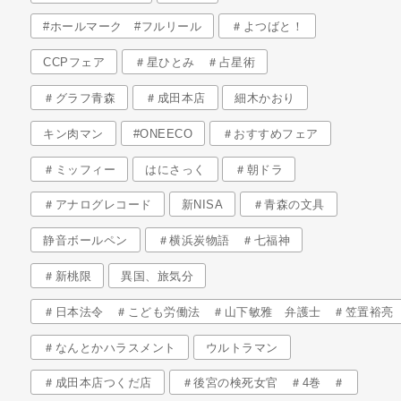
#ホールマーク #フルリール
＃よつばと！
CCPフェア
＃星ひとみ ＃占星術
＃グラフ青森
＃成田本店
細木かおり
キン肉マン
#ONEECO
＃おすすめフェア
＃ミッフィー
はにさっく
＃朝ドラ
＃アナログレコード
新NISA
＃青森の文具
静音ボールペン
＃横浜炭物語 ＃七福神
＃新桃限
異国、旅気分
＃日本法令 ＃こども労働法 ＃山下敏雅 弁護士 ＃笠置裕亮
＃なんとかハラスメント
ウルトラマン
＃成田本店つくだ店
＃後宮の検死女官 ＃4巻 ＃