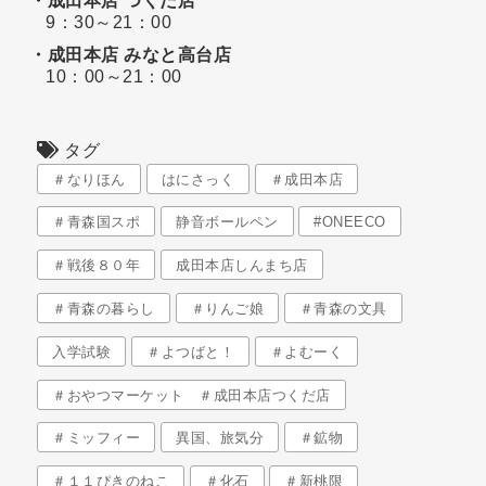
・成田本店 つくだ店
9：30～21：00
・成田本店 みなと高台店
10：00～21：00
タグ
＃なりほん
はにさっく
＃成田本店
＃青森国スポ
静音ボールペン
#ONEECO
＃戦後８０年
成田本店しんまち店
＃青森の暮らし
＃りんご娘
＃青森の文具
入学試験
＃よつばと！
＃よむーく
＃おやつマーケット ＃成田本店つくだ店
＃ミッフィー
異国、旅気分
＃鉱物
＃１１ぴきのねこ
＃化石
＃新桃限