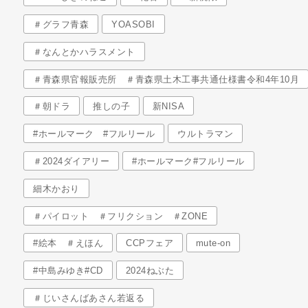
＃グラフ青森
YOASOBI
＃なんとかハラスメント
＃青森県官報販売所 ＃青森県土木工事共通仕様書令和4年10月
＃朝ドラ
推しの子
新NISA
#ホールマーク #フルリール
ウルトラマン
＃2024ダイアリー
#ホールマーク#フルリール
細木かおり
＃パイロット ＃フリクション ＃ZONE
#絵本 ＃えほん
CCPフェア
mute-on
#中島みゆき#CD
2024ねぶた
＃じいさんばあさん若返る