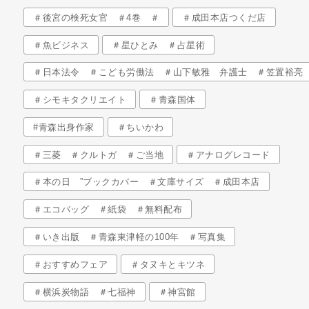
＃後宮の検死女官 ＃4巻 ＃
＃成田本店つくだ店
＃魚ビジネス
＃星ひとみ ＃占星術
＃日本法令 ＃こども労働法 ＃山下敏雅 弁護士 ＃笠置裕亮
＃シモキタクリエイト
＃青森国体
#青森出身作家
＃ちいかわ
＃三菱 ＃クルトガ ＃ご当地
＃アナログレコード
＃本の日 ”ブックカバー ＃文庫サイズ ＃成田本店
＃エコバッグ ＃紙袋 ＃無料配布
＃いき出版 ＃青森東津軽の100年 ＃写真集
＃おすすめフェア
＃タヌキとキツネ
＃横浜炭物語 ＃七福神
＃神宮館