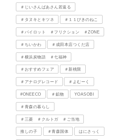
＃じいさんばあさん若返る
＃タヌキとキツネ
＃１１ぴきのねこ
＃パイロット ＃フリクション ＃ZONE
＃ちいかわ
＃成田本店つくだ店
＃横浜炭物語 ＃七福神
＃おすすめフェア
＃新桃限
＃アナログレコード
＃よむーく
#ONEECO
＃鉱物
YOASOBI
＃青森の暮らし
＃三菱 ＃クルトガ ＃ご当地
推しの子
＃青森国体
はにさっく