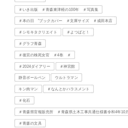
＃いき出版 ＃青森東津軽の100年 ＃写真集
＃本の日 ”ブックカバー ＃文庫サイズ ＃成田本店
＃シモキタクリエイト
＃よつばと！
＃グラフ青森
＃後宮の検死女官 ＃4巻 ＃
＃2024ダイアリー
＃神宮館
静音ボールペン
ウルトラマン
キン肉マン
＃なんとかハラスメント
＃化石
＃青森県官報販売所 ＃青森県土木工事共通仕様書令和4年10
＃青森の文具