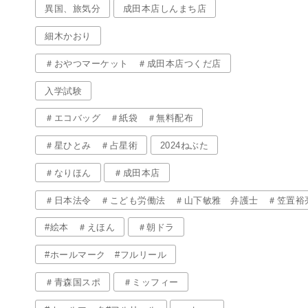
異国、旅気分
成田本店しんまち店
細木かおり
＃おやつマーケット ＃成田本店つくだ店
入学試験
＃エコバッグ ＃紙袋 ＃無料配布
＃星ひとみ ＃占星術
2024ねぶた
＃なりほん
＃成田本店
＃日本法令 ＃こども労働法 ＃山下敏雅 弁護士 ＃笠置裕
#絵本 ＃えほん
＃朝ドラ
#ホールマーク #フルリール
＃青森国スポ
＃ミッフィー