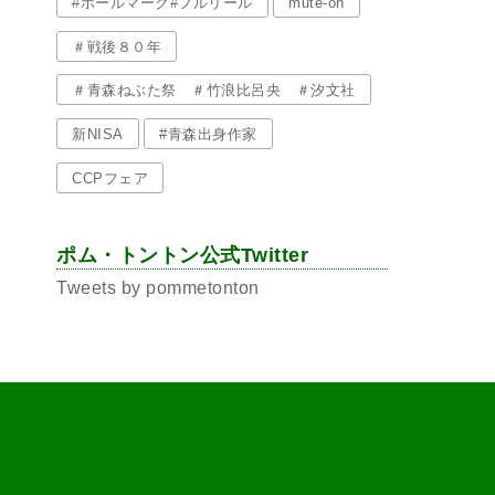
#ホールマーク#フルリール
mute-on
＃戦後８０年
＃青森ねぶた祭 ＃竹浪比呂央 ＃汐文社
新NISA
#青森出身作家
CCPフェア
ポム・トントン公式Twitter
Tweets by pommetonton