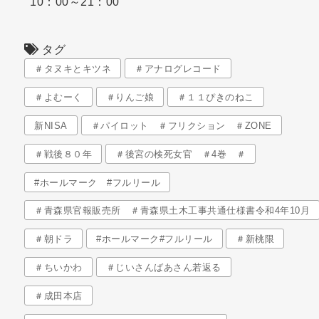
10：00～21：00
タグ
＃タヌキとキツネ
＃アナログレコード
＃よむーく
＃りんご娘
＃１１ぴきのねこ
新NISA
＃パイロット ＃フリクション ＃ZONE
＃戦後８０年
＃後宮の検死女官 ＃4巻 ＃
#ホールマーク #フルリール
＃青森県官報販売所 ＃青森県土木工事共通仕様書令和4年10月
＃朝ドラ
#ホールマーク#フルリール
＃新桃限
＃ちいかわ
＃じいさんばあさん若返る
＃成田本店