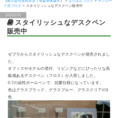
【株式会社成田本店 | 青森県青森市】
>
なりほんブログ
>
サンロー
ド店ブログ
>
スタイリッシュなデスクペン販売中
2025/2/25
スタイリッシュなデスクペン
販売中
ゼブラからスタイリッシュなデスクペンが発売されまし
た。
オフィスやホテルの受付、リビングなどにぴったりな高
級感あるデスクペン（フロス）が入荷しました。
0.7の油性ボールペンで、抗菌仕様になっています。
色はグラスブラック、グラスブルー、グラスクリアの3
色