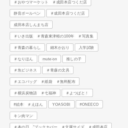
＃おやつマーケット ＃成田本店つくだ店
静音ボールペン
＃成田本店つくだ店
成田本店しんまち店
＃いき出版 ＃青森東津軽の100年 ＃写真集
＃青森の暮らし
細木かおり
入学試験
＃なりほん
mute-on
推しの子
＃魚ビジネス
＃青森の文具
＃エコバッグ ＃紙袋 ＃無料配布
＃横浜炭物語 ＃七福神
＃よつばと！
#絵本 ＃えほん
YOASOBI
#ONEECO
キン肉マン
＃本の日 ”ブックカバー ＃文庫サイズ ＃成田本店