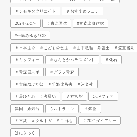
＃シモキタクリエイト
＃おすすめフェア
2024ねぶた
＃青森国体
#青森出身作家
#中島みゆき#CD
＃日本法令 ＃こども労働法 ＃山下敏雅 弁護士 ＃笠置裕亮
＃ミッフィー
＃なんとかハラスメント
＃化石
＃青森国スポ
＃グラフ青森
＃青森ねぶた祭 ＃竹浪比呂央 ＃汐文社
＃星ひとみ ＃占星術
＃神宮館
CCPフェア
異国、旅気分
ウルトラマン
＃鉱物
＃三菱 ＃クルトガ ＃ご当地
＃2024ダイアリー
はにさっく