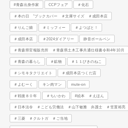
#青森出身作家
CCPフェア
＃化石
＃本の日 ”ブックカバー ＃文庫サイズ ＃成田本店
＃りんご娘
＃ミッフィー
＃よつばと！
＃成田本店
＃2024ダイアリー
静音ボールペン
＃青森県官報販売所 ＃青森県土木工事共通仕様書令和4年10月
＃青森の暮らし
＃鉱物
＃１１ぴきのねこ
＃シモキタクリエイト
＃成田本店つくだ店
＃よむーく
キン肉マン
mute-on
＃戦後８０年
＃ちいかわ
#絵本 ＃えほん
＃日本法令 ＃こども労働法 ＃山下敏雅 弁護士 ＃笠置裕亮
＃三菱 ＃クルトガ ＃ご当地