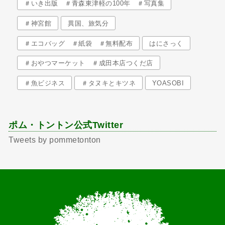
＃いき出版 ＃青森東津軽の100年 ＃写真集
＃神宮館
異国、旅気分
＃エコバッグ ＃紙袋 ＃無料配布
はにさっく
＃おやつマーケット ＃成田本店つくだ店
＃魚ビジネス
＃タヌキとキツネ
YOASOBI
ポム・トントン公式Twitter
Tweets by pommetonton