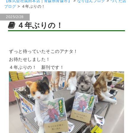
【株式会社成田本店 | 青森県青森市】
>
なりほんブログ
>
つくだ店
ブログ
>
４年ぶりの！
2025/2/28
４年ぶりの！
ずっと待っていたそこのアナタ！
お待たせしました！
４年ぶりの！ 新刊です！