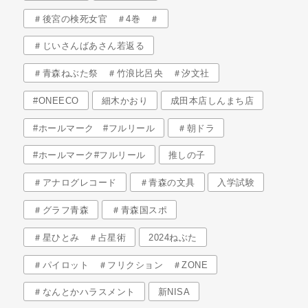
＃後宮の検死女官 ＃4巻 ＃
＃じいさんばあさん若返る
＃青森ねぶた祭 ＃竹浪比呂央 ＃汐文社
#ONEECO
細木かおり
成田本店しんまち店
#ホールマーク #フルリール
＃朝ドラ
#ホールマーク#フルリール
推しの子
＃アナログレコード
＃青森の文具
入学試験
＃グラフ青森
＃青森国スポ
＃星ひとみ ＃占星術
2024ねぶた
＃パイロット ＃フリクション ＃ZONE
＃なんとかハラスメント
新NISA