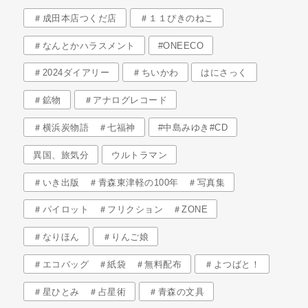
＃成田本店つくだ店
＃１１ぴきのねこ
＃なんとかハラスメント
#ONEECO
＃2024ダイアリー
＃ちいかわ
はにさっく
＃鉱物
＃アナログレコード
＃横浜炭物語 ＃七福神
#中島みゆき#CD
異国、旅気分
ウルトラマン
＃いき出版 ＃青森東津軽の100年 ＃写真集
＃パイロット ＃フリクション ＃ZONE
＃なりほん
＃りんご娘
＃エコバッグ ＃紙袋 ＃無料配布
＃よつばと！
＃星ひとみ ＃占星術
＃青森の文具