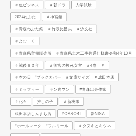
＃魚ビジネス
＃朝ドラ
入学試験
2024ねぶた
＃神宮館
＃青森ねぶた祭 ＃竹浪比呂央 ＃汐文社
＃よむーく
＃青森県官報販売所 ＃青森県土木工事共通仕様書令和4年10月
＃戦後８０年
＃後宮の検死女官 ＃4巻 ＃
＃本の日 ”ブックカバー ＃文庫サイズ ＃成田本店
＃ミッフィー
キン肉マン
#青森出身作家
＃化石
推しの子
＃新桃限
成田本店しんまち店
YOASOBI
新NISA
#ホールマーク #フルリール
＃タヌキとキツネ