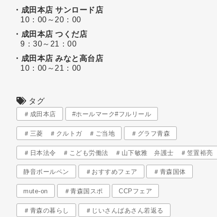
・成田本店 サンロード店
10：00～20：00
・成田本店 つくだ店
9：30～21：00
・成田本店 みなと高台店
10：00～21：00
タグ
＃成田本店
#ホールマーク#フルリール
＃三菱 ＃クルトガ ＃ご当地
＃グラフ青森
＃日本法令 ＃こども労働法 ＃山下敏雅 弁護士 ＃笠置裕亮
静音ボールペン
＃おすすめフェア
＃青森国体
mute-on
＃青森国スポ
CCPフェア
＃青森の暮らし
＃じいさんばあさん若返る