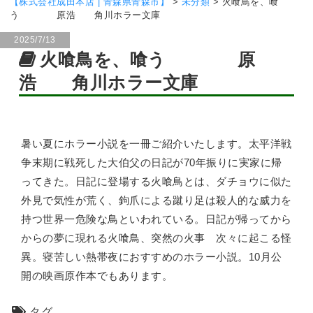
【株式会社成田本店 | 青森県青森市】
>
未分類
>
火喰鳥を、喰
う 原浩 角川ホラー文庫
2025/7/13
火喰鳥を、喰う 原
浩 角川ホラー文庫
暑い夏にホラー小説を一冊ご紹介いたします。太平洋戦
争末期に戦死した大伯父の日記が70年振りに実家に帰
ってきた。日記に登場する火喰鳥とは、ダチョウに似た
外見で気性が荒く、鉤爪による蹴り足は殺人的な威力を
持つ世界一危険な鳥といわれている。日記が帰ってから
からの夢に現れる火喰鳥、突然の火事 次々に起こる怪
異。寝苦しい熱帯夜におすすめのホラー小説。10月公
開の映画原作本でもあります。
タグ