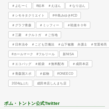
＃よむーく
#絵本 ＃えほん
＃なりほん
＃シモキタクリエイト
#中島みゆき#CD
＃グラフ青森
＃ミッフィー
＃戦後８０年
＃三菱 ＃クルトガ ＃ご当地
＃日本法令 ＃こども労働法 ＃山下敏雅 弁護士 ＃笠置裕亮
#ホールマーク #フルリール
新NISA
＃エコバッグ ＃紙袋 ＃無料配布
＃成田本店
＃青森国スポ
＃鉱物
#ONEECO
2024ねぶた
成田本店しんまち店
ポム・トントン公式Twitter