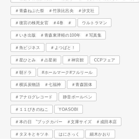
＃青森ねぶた祭 ＃竹浪比呂央 ＃汐文社
＃後宮の検死女官 ＃4巻 ＃
ウルトラマン
＃いき出版 ＃青森東津軽の100年 ＃写真集
＃魚ビジネス
＃よつばと！
＃星ひとみ ＃占星術
＃神宮館
CCPフェア
＃朝ドラ
#ホールマーク#フルリール
＃横浜炭物語 ＃七福神
＃青森国体
＃アナログレコード
静音ボールペン
＃１１ぴきのねこ
YOASOBI
＃本の日 ”ブックカバー ＃文庫サイズ ＃成田本店
＃タヌキとキツネ
はにさっく
細木かおり