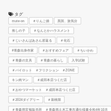
タグ
mute-on
＃りんご娘
異国、旅気分
推しの子
＃なんとかハラスメント
＃じいさんばあさん若返る
＃化石
#青森出身作家
＃おすすめフェア
＃ちいかわ
＃青森の文具
＃青森の暮らし
入学試験
＃パイロット ＃フリクション ＃ZONE
キン肉マン
＃成田本店つくだ店
＃おやつマーケット ＃成田本店つくだ店
＃2024ダイアリー
＃新桃限
＃青森県官報販売所 ＃青森県土木工事共通仕様書令和4年10月