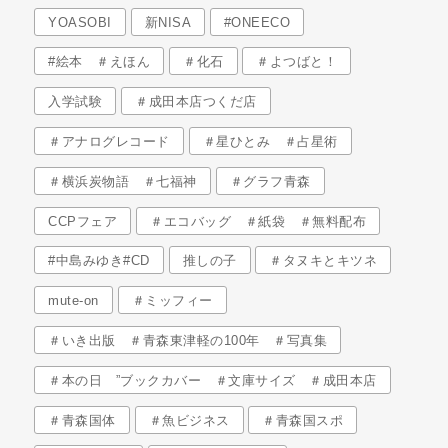
YOASOBI
新NISA
#ONEECO
#絵本 ＃えほん
＃化石
＃よつばと！
入学試験
＃成田本店つくだ店
＃アナログレコード
＃星ひとみ ＃占星術
＃横浜炭物語 ＃七福神
＃グラフ青森
CCPフェア
＃エコバッグ ＃紙袋 ＃無料配布
#中島みゆき#CD
推しの子
＃タヌキとキツネ
mute-on
＃ミッフィー
＃いき出版 ＃青森東津軽の100年 ＃写真集
＃本の日 ”ブックカバー ＃文庫サイズ ＃成田本店
＃青森国体
＃魚ビジネス
＃青森国スポ