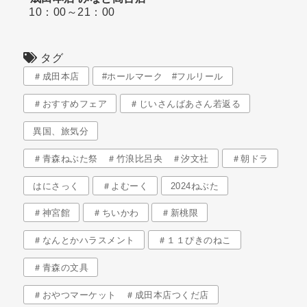
10：00～21：00
タグ
＃成田本店
#ホールマーク #フルリール
＃おすすめフェア
＃じいさんばあさん若返る
異国、旅気分
＃青森ねぶた祭 ＃竹浪比呂央 ＃汐文社
＃朝ドラ
はにさっく
＃よむーく
2024ねぶた
＃神宮館
＃ちいかわ
＃新桃限
＃なんとかハラスメント
＃１１ぴきのねこ
＃青森の文具
＃おやつマーケット ＃成田本店つくだ店