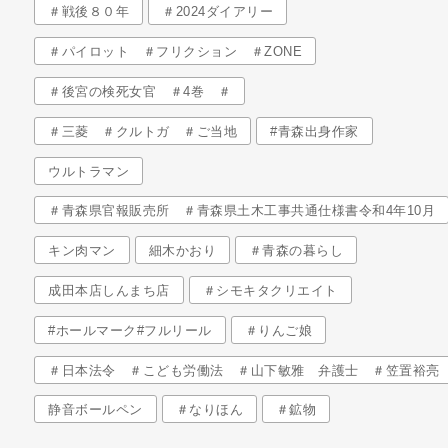
＃戦後８０年
＃2024ダイアリー
＃パイロット ＃フリクション ＃ZONE
＃後宮の検死女官 ＃4巻 ＃
＃三菱 ＃クルトガ ＃ご当地
#青森出身作家
ウルトラマン
＃青森県官報販売所 ＃青森県土木工事共通仕様書令和4年10月
キン肉マン
細木かおり
＃青森の暮らし
成田本店しんまち店
＃シモキタクリエイト
#ホールマーク#フルリール
＃りんご娘
＃日本法令 ＃こども労働法 ＃山下敏雅 弁護士 ＃笠置裕亮
静音ボールペン
＃なりほん
＃鉱物