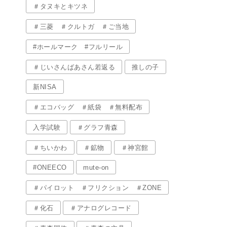
＃タヌキとキツネ
＃三菱 ＃クルトガ ＃ご当地
#ホールマーク #フルリール
＃じいさんばあさん若返る
推しの子
新NISA
＃エコバッグ ＃紙袋 ＃無料配布
入学試験
＃グラフ青森
＃ちいかわ
＃鉱物
＃神宮館
#ONEECO
mute-on
＃パイロット ＃フリクション ＃ZONE
＃化石
＃アナログレコード