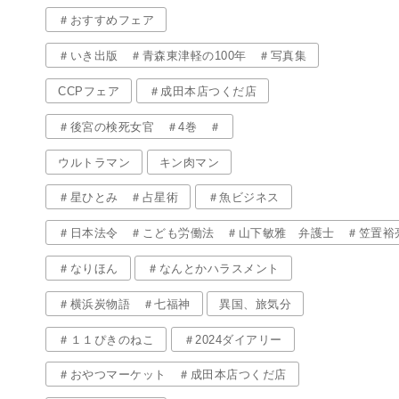
＃おすすめフェア
＃いき出版 ＃青森東津軽の100年 ＃写真集
CCPフェア
＃成田本店つくだ店
＃後宮の検死女官 ＃4巻 ＃
ウルトラマン
キン肉マン
＃星ひとみ ＃占星術
＃魚ビジネス
＃日本法令 ＃こども労働法 ＃山下敏雅 弁護士 ＃笠置裕
＃なりほん
＃なんとかハラスメント
＃横浜炭物語 ＃七福神
異国、旅気分
＃１１ぴきのねこ
＃2024ダイアリー
＃おやつマーケット ＃成田本店つくだ店