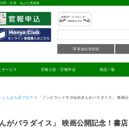
DVD・文具・ねぶた用楽器
新規会員登録
文サービス
官報公告・官報申込
商品一覧
>
しんまち店ブログ
>
「ゾンビランドサガゆめぎんがパラダイス」 映画公
んがパラダイス」 映画公開記念！書店