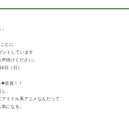
ス」
入ごとに
ゼントしています
お声掛けください。
16日（日）
✖佐賀！！
活し、
ビアイドル系アニメなんだって
ら気になる。