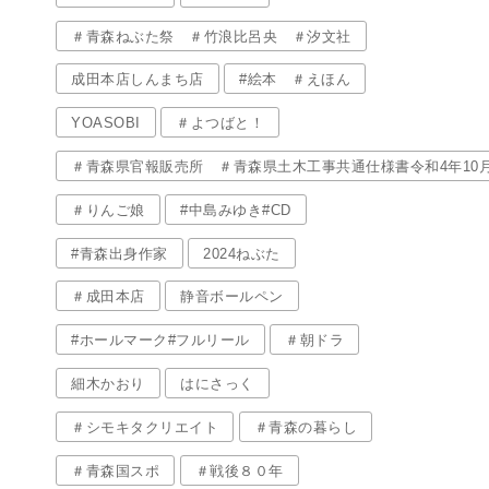
＃青森ねぶた祭 ＃竹浪比呂央 ＃汐文社
成田本店しんまち店
#絵本 ＃えほん
YOASOBI
＃よつばと！
＃青森県官報販売所 ＃青森県土木工事共通仕様書令和4年10
＃りんご娘
#中島みゆき#CD
#青森出身作家
2024ねぶた
＃成田本店
静音ボールペン
#ホールマーク#フルリール
＃朝ドラ
細木かおり
はにさっく
＃シモキタクリエイト
＃青森の暮らし
＃青森国スポ
＃戦後８０年