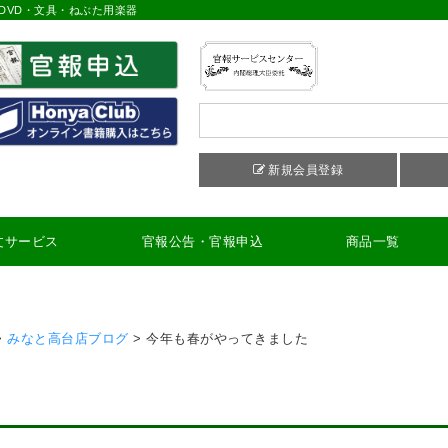
DVD・文具・ねぶた用楽器
新規会員登録
文サービス
官報公告・官報申込
商品一覧
>
みなと高台店ブログ
>
今年も春がやってきました