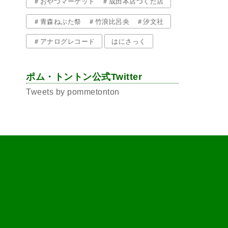
＃おやつマーケット ＃成田本店つくだ店
＃青森ねぶた祭 ＃竹浪比呂央 ＃汐文社
＃アナログレコード
はにさっく
ポム・トントン公式Twitter
Tweets by pommetonton