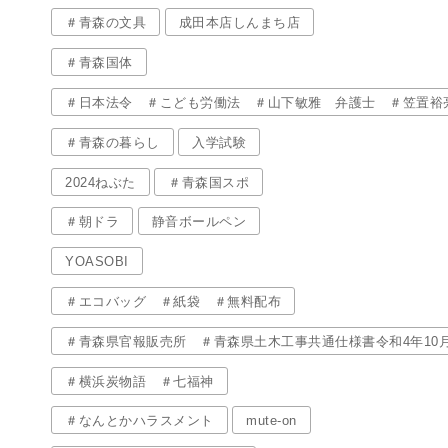
＃青森の文具
成田本店しんまち店
＃青森国体
＃日本法令 ＃こども労働法 ＃山下敏雅 弁護士 ＃笠置裕
＃青森の暮らし
入学試験
2024ねぶた
＃青森国スポ
＃朝ドラ
静音ボールペン
YOASOBI
＃エコバッグ ＃紙袋 ＃無料配布
＃青森県官報販売所 ＃青森県土木工事共通仕様書令和4年10
＃横浜炭物語 ＃七福神
＃なんとかハラスメント
mute-on