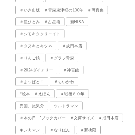
＃いき出版 ＃青森東津軽の100年 ＃写真集
＃星ひとみ ＃占星術
新NISA
＃シモキタクリエイト
＃タヌキとキツネ
＃成田本店
＃りんご娘
＃グラフ青森
＃2024ダイアリー
＃神宮館
＃よつばと！
＃ちいかわ
#絵本 ＃えほん
＃戦後８０年
異国、旅気分
ウルトラマン
＃本の日 ”ブックカバー ＃文庫サイズ ＃成田本店
キン肉マン
＃なりほん
＃新桃限