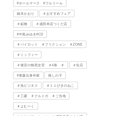
#ホールマーク #フルリール
細木かおり
＃おすすめフェア
＃鉱物
＃成田本店つくだ店
#中島みゆき#CD
＃パイロット ＃フリクション ＃ZONE
＃ミッフィー
＃後宮の検死女官 ＃4巻 ＃
＃化石
#青森出身作家
推しの子
＃魚ビジネス
＃１１ぴきのねこ
＃三菱 ＃クルトガ ＃ご当地
＃よむーく