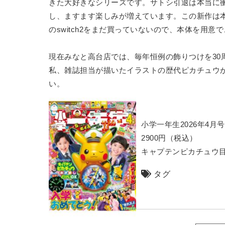
きた大好きなシリーズです。サトシ引退は本当に
し、ますます楽しみが増えています。この新作は
のswitch2をまだ買っていないので、本体を用意
現在みなと高台店では、毎年恒例の飾りつけを30
私、雑誌担当が描いたイラストの歴代ピカチュウ
い。
小学一年生2026年4月号
2900円（税込）
キャプテンピカチュウ
タグ