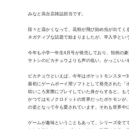
みなと高台店雑誌担当です。
段々と温かくなって、花粉が飛び始め虫が出てく
ネガティブな話題で始まりましたが、卒入学とい
今年も小学一年生4月号が発売しており、恒例の
サトシのピカチュウよりも声の低い、かっこいい
ピカチュウといえば、今年はポケットモンスター3
最初にゲームボーイ用ソフトとして発売された「
幼いころ実際にプレイしていた身からすると、もう
かつてはモノクロドットの世界だったポケモンが
の姿となって今も愛されています。それも世界中
ゲームが趣味ということもあって、シリーズ全て