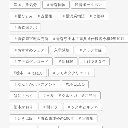
異国、旅気分
＃青森国体
静音ボールペン
＃星ひとみ ＃占星術
＃横浜炭物語 ＃七福神
＃青森国スポ
＃青森県官報販売所 ＃青森県土木工事共通仕様書令和4年10月
＃おすすめフェア
入学試験
＃グラフ青森
＃アナログレコード
＃新桃限
＃戦後８０年
#絵本 ＃えほん
＃シモキタクリエイト
＃なんとかハラスメント
#ONEECO
はにさっく
＃三菱 ＃クルトガ ＃ご当地
細木かおり
＃朝ドラ
＃タヌキとキツネ
＃いき出版 ＃青森東津軽の100年 ＃写真集