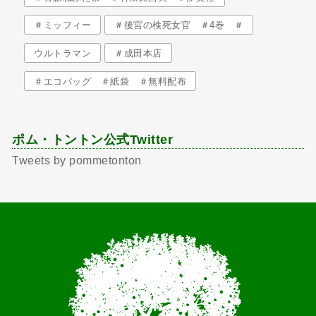
＃ミッフィー
＃後宮の検死女官 ＃4巻 ＃
ウルトラマン
＃成田本店
＃エコバッグ ＃紙袋 ＃無料配布
ポム・トントン公式Twitter
Tweets by pommetonton