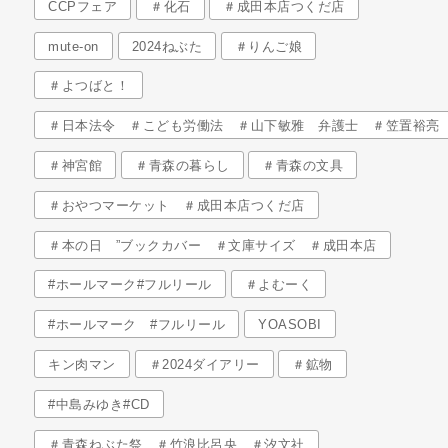
CCPフェア
＃化石
＃成田本店つくだ店
mute-on
2024ねぶた
＃りんご娘
＃よつばと！
＃日本法令 ＃こども労働法 ＃山下敏雅 弁護士 ＃笠置裕亮
＃神宮館
＃青森の暮らし
＃青森の文具
＃おやつマーケット ＃成田本店つくだ店
＃本の日 ”ブックカバー ＃文庫サイズ ＃成田本店
#ホールマーク#フルリール
＃よむーく
#ホールマーク #フルリール
YOASOBI
キン肉マン
＃2024ダイアリー
＃鉱物
#中島みゆき#CD
＃青森ねぶた祭 ＃竹浪比呂央 ＃汐文社