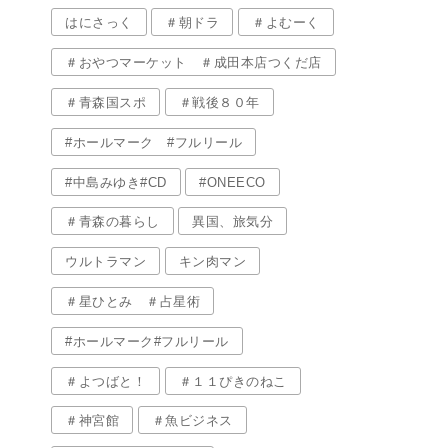
はにさっく
＃朝ドラ
＃よむーく
＃おやつマーケット ＃成田本店つくだ店
＃青森国スポ
＃戦後８０年
#ホールマーク #フルリール
#中島みゆき#CD
#ONEECO
＃青森の暮らし
異国、旅気分
ウルトラマン
キン肉マン
＃星ひとみ ＃占星術
#ホールマーク#フルリール
＃よつばと！
＃１１ぴきのねこ
＃神宮館
＃魚ビジネス