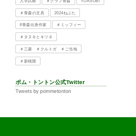
入学試験
＃グラフ青森
YOASOBI
＃青森の文具
2024ねぶた
#青森出身作家
＃ミッフィー
＃タヌキとキツネ
＃三菱 ＃クルトガ ＃ご当地
＃新桃限
ポム・トントン公式Twitter
Tweets by pommetonton