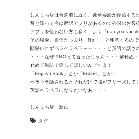
しんまち店は青森港に近く、豪華客船が停泊する
昔と違って今は翻訳アプリがあるので外国のお客
アプリを使わない方も多く、よく「can you speak
その場合、自信たっぷり「No ！」と即答するの
間髪いれずペラペラペラ～～・・・と英語で話さ
・・・なぜ？NOって言ったじゃん・・・解せぬ・
せめて単語で話してほしいんですよ！
「English Book」とか「Eraser」とか！
ペラペラ話されるとそれだけで脳がフリーズして
英語ペラペラになりたいなあ・・・
しんまち店 新山
タグ