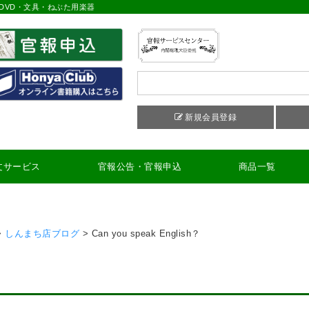
DVD・文具・ねぶた用楽器
新規会員登録
文サービス
官報公告・官報申込
商品一覧
>
しんまち店ブログ
>
Can you speak English？