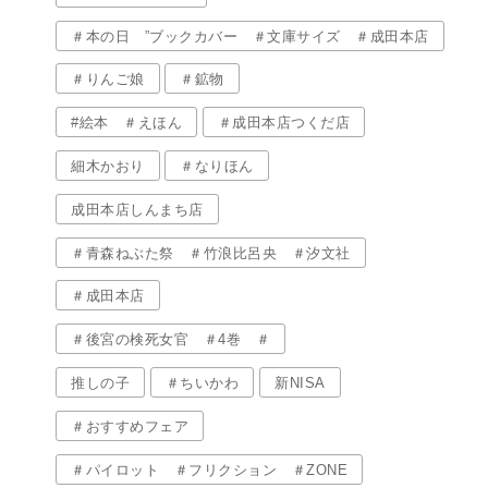
＃本の日 ”ブックカバー ＃文庫サイズ ＃成田本店
＃りんご娘
＃鉱物
#絵本 ＃えほん
＃成田本店つくだ店
細木かおり
＃なりほん
成田本店しんまち店
＃青森ねぶた祭 ＃竹浪比呂央 ＃汐文社
＃成田本店
＃後宮の検死女官 ＃4巻 ＃
推しの子
＃ちいかわ
新NISA
＃おすすめフェア
＃パイロット ＃フリクション ＃ZONE