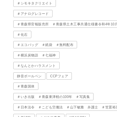
＃シモキタクリエイト
＃アナログレコード
＃青森県官報販売所 ＃青森県土木工事共通仕様書令和4年10
＃化石
＃エコバッグ ＃紙袋 ＃無料配布
＃横浜炭物語 ＃七福神
＃なんとかハラスメント
静音ボールペン
CCPフェア
＃青森国体
＃いき出版 ＃青森東津軽の100年 ＃写真集
＃日本法令 ＃こども労働法 ＃山下敏雅 弁護士 ＃笠置裕