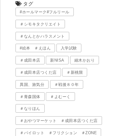
タグ
#ホールマーク#フルリール
＃シモキタクリエイト
＃なんとかハラスメント
#絵本 ＃えほん
入学試験
＃成田本店
新NISA
細木かおり
＃成田本店つくだ店
＃新桃限
異国、旅気分
＃戦後８０年
＃青森国体
＃よむーく
＃なりほん
＃おやつマーケット ＃成田本店つくだ店
＃パイロット ＃フリクション ＃ZONE