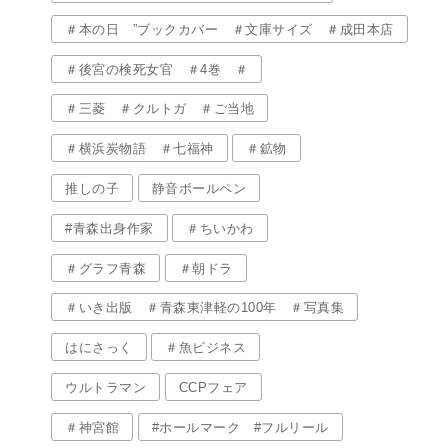
＃本の日 ”ブックカバー ＃文庫サイズ ＃成田本店
＃後宮の検死女官 ＃4巻 ＃
＃三菱 ＃クルトガ ＃ご当地
＃横浜炭物語 ＃七福神
＃鉱物
推しの子
静音ボールペン
#青森出身作家
＃ちいかわ
＃グラフ青森
＃朝ドラ
＃いき出版 ＃青森東津軽の100年 ＃写真集
はにさっく
＃魚ビジネス
ウルトラマン
CCPフェア
＃神宮館
#ホールマーク #フルリール