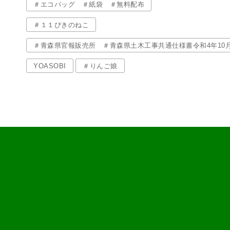
＃エコバッグ ＃紙袋 ＃無料配布
＃１１ぴきのねこ
＃青森県官報販売所 ＃青森県土木工事共通仕様書令和4年10
YOASOBI
＃りんご娘