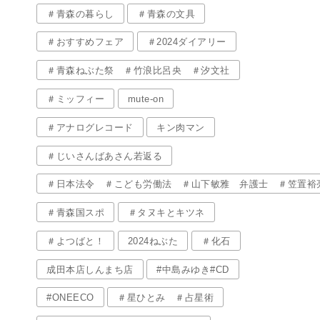
＃青森の暮らし
＃青森の文具
＃おすすめフェア
＃2024ダイアリー
＃青森ねぶた祭 ＃竹浪比呂央 ＃汐文社
＃ミッフィー
mute-on
＃アナログレコード
キン肉マン
＃じいさんばあさん若返る
＃日本法令 ＃こども労働法 ＃山下敏雅 弁護士 ＃笠置裕
＃青森国スポ
＃タヌキとキツネ
＃よつばと！
2024ねぶた
＃化石
成田本店しんまち店
#中島みゆき#CD
#ONEECO
＃星ひとみ ＃占星術