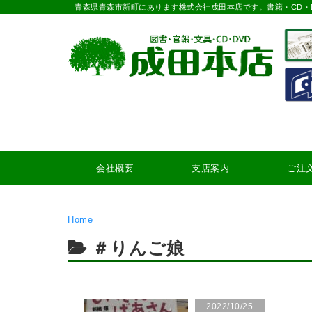
青森県青森市新町にあります株式会社成田本店です。書籍・CD・
会社概要
支店案内
ご注
Home
＃りんご娘
2022/10/25