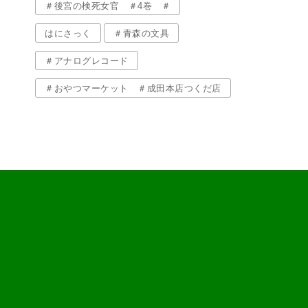
＃後宮の検死女官 ＃4巻 ＃
はにさっく
＃青森の文具
＃アナログレコード
＃おやつマーケット ＃成田本店つくだ店