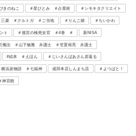
ぴきのねこ
＃星ひとみ ＃占星術
＃シモキタクリエイト
＃三菱 ＃クルトガ ＃ご当地
＃りんご娘
＃ちいかわ
ント
＃後宮の検死女官 ＃4巻 ＃
新NISA
労働法 ＃山下敏雅 弁護士 ＃笠置裕亮 弁護士
#絵本 ＃えほん
＃じいさんばあさん若返る
＃横浜炭物語 ＃七福神
成田本店しんまち店
＃よつばと！
＃神宮館