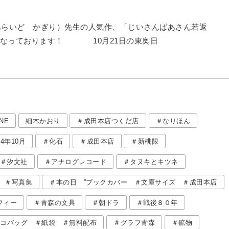
あらいど かぎり）先生の人気作、「じいさんばあさん若返
売になっております！ 10月21日の東奥日
NE
細木かおり
＃成田本店つくだ店
＃なりほん
年10月
＃化石
＃成田本店
＃新桃限
＃汐文社
＃アナログレコード
＃タヌキとキツネ
 ＃写真集
＃本の日 ”ブックカバー ＃文庫サイズ ＃成田本店
フィー
＃青森の文具
＃朝ドラ
＃戦後８０年
エコバッグ ＃紙袋 ＃無料配布
＃グラフ青森
＃鉱物