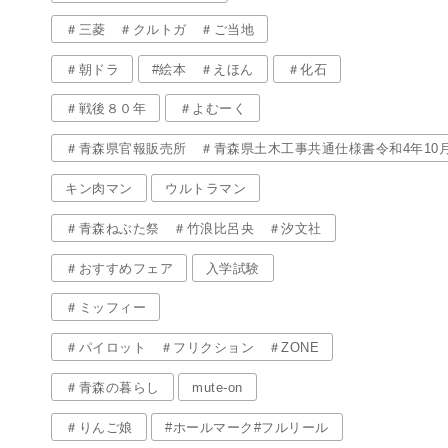
＃三菱 ＃クルトガ ＃ご当地
＃朝ドラ
#絵本 ＃えほん
＃化石
＃戦後８０年
＃よむーく
＃青森県官報販売所 ＃青森県土木工事共通仕様書令和4年10
キン肉マン
ウルトラマン
＃青森ねぶた祭 ＃竹浪比呂央 ＃汐文社
＃おすすめフェア
入学試験
＃ミッフィー
＃パイロット ＃フリクション ＃ZONE
＃青森の暮らし
mute-on
＃りんご娘
#ホールマーク#フルリール