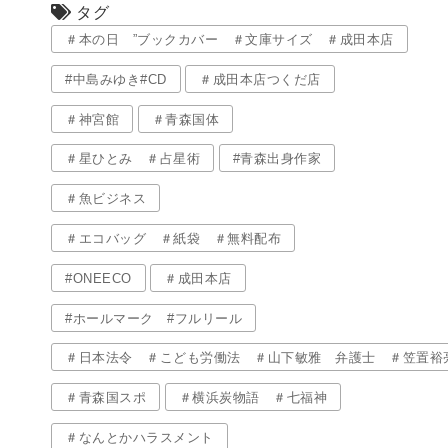
タグ
＃本の日 ”ブックカバー ＃文庫サイズ ＃成田本店
#中島みゆき#CD
＃成田本店つくだ店
＃神宮館
＃青森国体
＃星ひとみ ＃占星術
#青森出身作家
＃魚ビジネス
＃エコバッグ ＃紙袋 ＃無料配布
#ONEECO
＃成田本店
#ホールマーク #フルリール
＃日本法令 ＃こども労働法 ＃山下敏雅 弁護士 ＃笠置裕
＃青森国スポ
＃横浜炭物語 ＃七福神
＃なんとかハラスメント