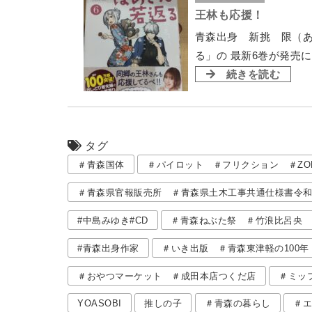
王林も応援！
青森出身 新挑 限（
る」の 最新6巻が発
続きを読む
タグ
＃青森国体
＃パイロット ＃フリクション ＃ZO
＃青森県官報販売所 ＃青森県土木工事共通仕様書令和4
#中島みゆき#CD
＃青森ねぶた祭 ＃竹浪比呂央 
#青森出身作家
＃いき出版 ＃青森東津軽の100年
＃おやつマーケット ＃成田本店つくだ店
＃ミッ
YOASOBI
推しの子
＃青森の暮らし
＃