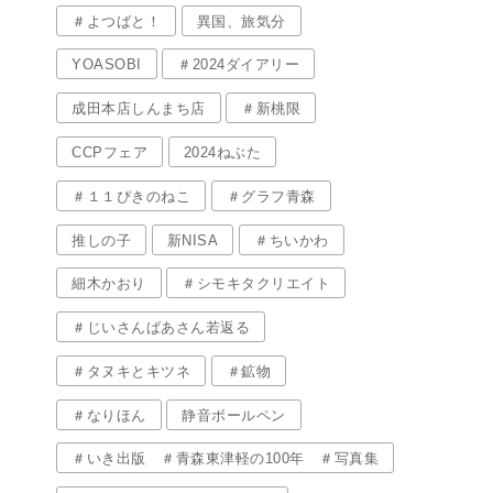
＃よつばと！
異国、旅気分
YOASOBI
＃2024ダイアリー
成田本店しんまち店
＃新桃限
CCPフェア
2024ねぶた
＃１１ぴきのねこ
＃グラフ青森
推しの子
新NISA
＃ちいかわ
細木かおり
＃シモキタクリエイト
＃じいさんばあさん若返る
＃タヌキとキツネ
＃鉱物
＃なりほん
静音ボールペン
＃いき出版 ＃青森東津軽の100年 ＃写真集