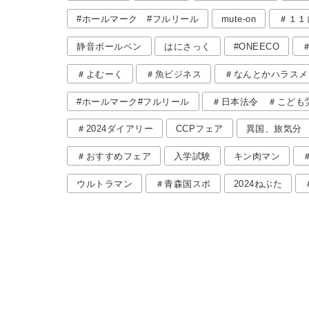
#ホールマーク #フルリール
mute-on
＃１１
静音ボールペン
はにさっく
#ONEECO
＃よむーく
＃魚ビジネス
＃なんとかハラスメ
#ホールマーク#フルリール
＃日本法令 ＃こども
＃2024ダイアリー
CCPフェア
異国、旅気分
＃おすすめフェア
入学試験
キン肉マン
ウルトラマン
＃青森国スポ
2024ねぶた