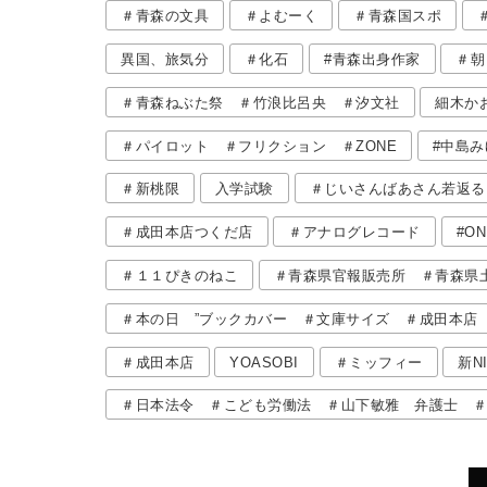
＃青森の文具
＃よむーく
＃青森国スポ
異国、旅気分
＃化石
#青森出身作家
＃朝
＃青森ねぶた祭 ＃竹浪比呂央 ＃汐文社
細木か
＃パイロット ＃フリクション ＃ZONE
#中島み
＃新桃限
入学試験
＃じいさんばあさん若返る
＃成田本店つくだ店
＃アナログレコード
#O
＃１１ぴきのねこ
＃青森県官報販売所 ＃青森県土
＃本の日 ”ブックカバー ＃文庫サイズ ＃成田本店
＃成田本店
YOASOBI
＃ミッフィー
新N
＃日本法令 ＃こども労働法 ＃山下敏雅 弁護士 