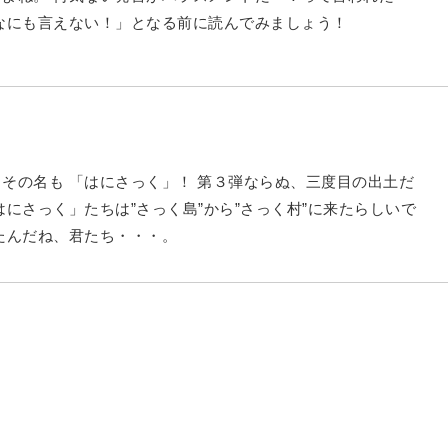
なにも言えない！」となる前に読んでみましょう！
その名も 「はにさっく」！ 第３弾ならぬ、三度目の出土だ
はにさっく」たちは”さっく島”から”さっく村”に来たらしいで
たんだね、君たち・・・。
いし、年金だってどうなるか・・・老後に不安しかない今日こ
NISAという選択肢がございます！ 新NISAとは なんぞ？
ンガや図解でわかりやすく解説している本