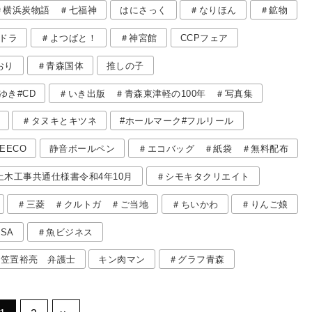
＃横浜炭物語 ＃七福神
はにさっく
＃なりほん
＃鉱物
ドラ
＃よつばと！
＃神宮館
CCPフェア
おり
＃青森国体
推しの子
ゆき#CD
＃いき出版 ＃青森東津軽の100年 ＃写真集
＃タヌキとキツネ
#ホールマーク#フルリール
NEECO
静音ボールペン
＃エコバッグ ＃紙袋 ＃無料配布
木工事共通仕様書令和4年10月
＃シモキタクリエイト
＃三菱 ＃クルトガ ＃ご当地
＃ちいかわ
＃りんご娘
ISA
＃魚ビジネス
＃笠置裕亮 弁護士
キン肉マン
＃グラフ青森