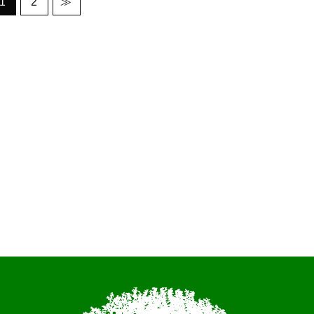
1
2
≫