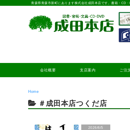
青森県青森市新町にあります株式会社成田本店です。書籍・CD・
会社概要
支店案内
ご注
Home
＃成田本店つくだ店
2026/6/5