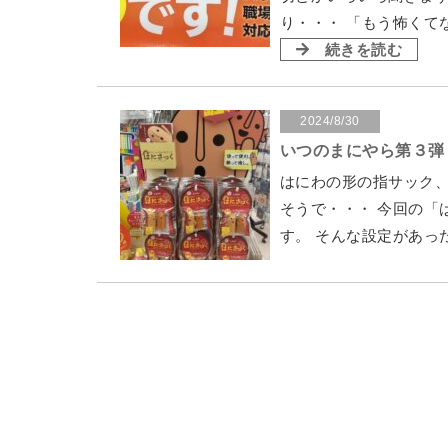
り・・・ 「もう怖くて
続きを読む
2024/8/30
いつのまにやら第３弾
はにわの形の指サック、
そうで・・・ 今回の「
す。 そんな設定があっ
2024/3/1
新NISAとは なんぞ
貯蓄も十分とは言えな
の頃。 そんなあなたに新
という方に なんと！マ