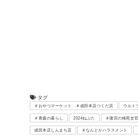
続きを読む
2023/11/24
本は見た目が〇割？
みなさんは新しい本を買
すじ・・などきっかけは
じゃないです？ つくだ
続きを読む
タグ
＃おやつマーケット ＃成田本店つくだ店
ウルト
＃青森の暮らし
2024ねぶた
＃後宮の検死女官
成田本店しんまち店
＃なんとかハラスメント