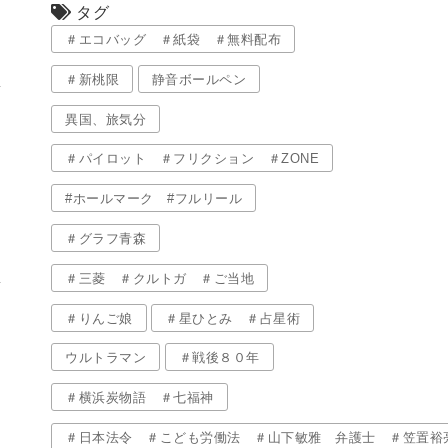
タグ
＃エコバッグ ＃紙袋 ＃無料配布
＃新桃限
静音ボールペン
異国、旅気分
＃パイロット ＃フリクション ＃ZONE
#ホールマーク #フルリール
＃グラフ青森
＃三菱 ＃クルトガ ＃ご当地
＃りんご娘
＃星ひとみ ＃占星術
ウルトラマン
＃戦後８０年
＃横浜炭物語 ＃七福神
＃日本法令 ＃こども労働法 ＃山下敏雅 弁護士 ＃笠置裕