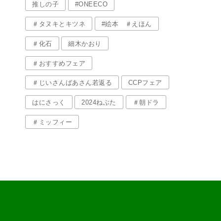
推しの子
#ONEECO
＃タヌキとキツネ
#絵本 ＃えほん
＃化石
細木かおり
＃おすすめフェア
＃じいさんばあさん若返る
CCPフェア
はにさっく
2024ねぶた
＃朝ドラ
＃ミッフィー