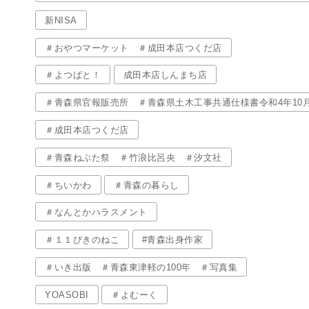
新NISA
＃おやつマーケット ＃成田本店つくだ店
＃よつばと！
成田本店しんまち店
＃青森県官報販売所 ＃青森県土木工事共通仕様書令和4年10
＃成田本店つくだ店
＃青森ねぶた祭 ＃竹浪比呂央 ＃汐文社
＃ちいかわ
＃青森の暮らし
＃なんとかハラスメント
＃１１ぴきのねこ
#青森出身作家
＃いき出版 ＃青森東津軽の100年 ＃写真集
YOASOBI
＃よむーく