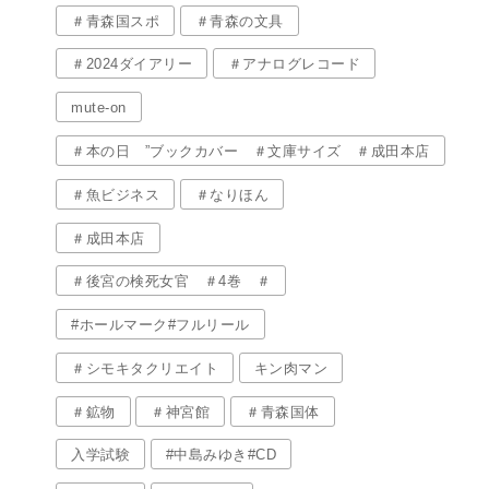
＃青森国スポ
＃青森の文具
＃2024ダイアリー
＃アナログレコード
mute-on
＃本の日 ”ブックカバー ＃文庫サイズ ＃成田本店
＃魚ビジネス
＃なりほん
＃成田本店
＃後宮の検死女官 ＃4巻 ＃
#ホールマーク#フルリール
＃シモキタクリエイト
キン肉マン
＃鉱物
＃神宮館
＃青森国体
入学試験
#中島みゆき#CD