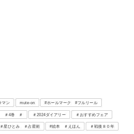
うとき、どう選んで買っていますか？ シリーズ、作家、あら
いろいろあると思いますが やっぱり表紙、タイトルって重要
店では「このタイトル気になるー！」っていう
ラマン
mute-on
#ホールマーク #フルリール
 ＃4巻 ＃
＃2024ダイアリー
＃おすすめフェア
＃星ひとみ ＃占星術
#絵本 ＃えほん
＃戦後８０年