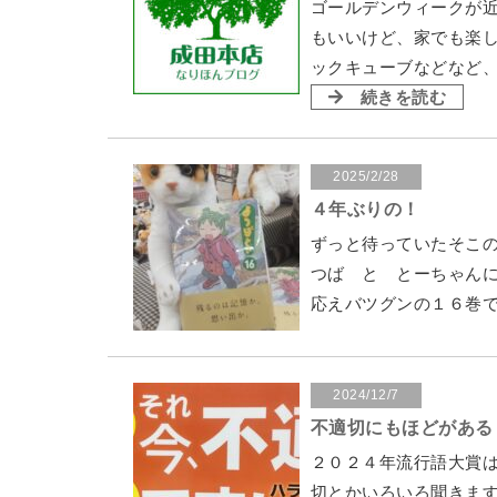
ゴールデンウィークが
もいいけど、家でも楽
ックキューブなどなど
続きを読む
2025/2/28
４年ぶりの！
ずっと待っていたそこの
つば と とーちゃんに
応えバツグンの１６巻
2024/12/7
不適切にもほどがある
２０２４年流行語大賞は
切とかいろいろ聞きます