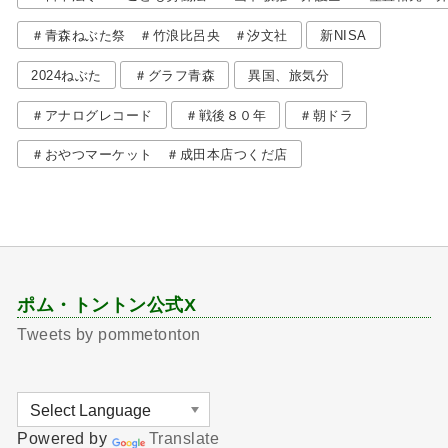
＃青森ねぶた祭 ＃竹浪比呂央 ＃汐文社
新NISA
2024ねぶた
＃グラフ青森
異国、旅気分
＃アナログレコード
＃戦後８０年
＃朝ドラ
＃おやつマーケット ＃成田本店つくだ店
ポム・トントン公式X
Tweets by pommetonton
Powered by
Translate