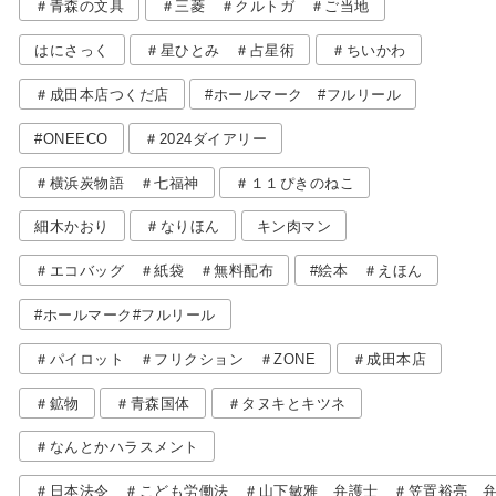
＃青森の文具
＃三菱 ＃クルトガ ＃ご当地
はにさっく
＃星ひとみ ＃占星術
＃ちいかわ
＃成田本店つくだ店
#ホールマーク #フルリール
#ONEECO
＃2024ダイアリー
＃横浜炭物語 ＃七福神
＃１１ぴきのねこ
細木かおり
＃なりほん
キン肉マン
＃エコバッグ ＃紙袋 ＃無料配布
#絵本 ＃えほん
#ホールマーク#フルリール
＃パイロット ＃フリクション ＃ZONE
＃成田本店
＃鉱物
＃青森国体
＃タヌキとキツネ
＃なんとかハラスメント
＃日本法令 ＃こども労働法 ＃山下敏雅 弁護士 ＃笠置裕亮 