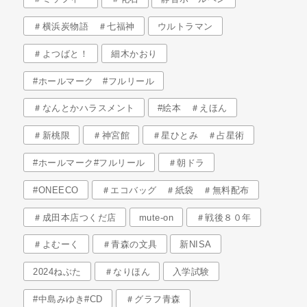
＃横浜炭物語 ＃七福神
ウルトラマン
＃よつばと！
細木かおり
#ホールマーク #フルリール
＃なんとかハラスメント
#絵本 ＃えほん
＃新桃限
＃神宮館
＃星ひとみ ＃占星術
#ホールマーク#フルリール
＃朝ドラ
#ONEECO
＃エコバッグ ＃紙袋 ＃無料配布
＃成田本店つくだ店
mute-on
＃戦後８０年
＃よむーく
＃青森の文具
新NISA
2024ねぶた
＃なりほん
入学試験
#中島みゆき#CD
＃グラフ青森