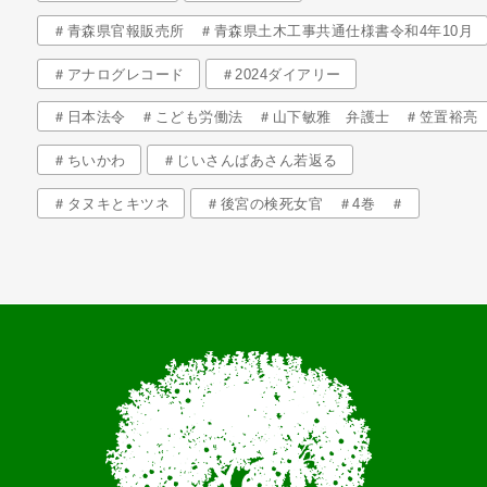
＃青森県官報販売所 ＃青森県土木工事共通仕様書令和4年10月
＃アナログレコード
＃2024ダイアリー
＃日本法令 ＃こども労働法 ＃山下敏雅 弁護士 ＃笠置裕亮
＃ちいかわ
＃じいさんばあさん若返る
＃タヌキとキツネ
＃後宮の検死女官 ＃4巻 ＃