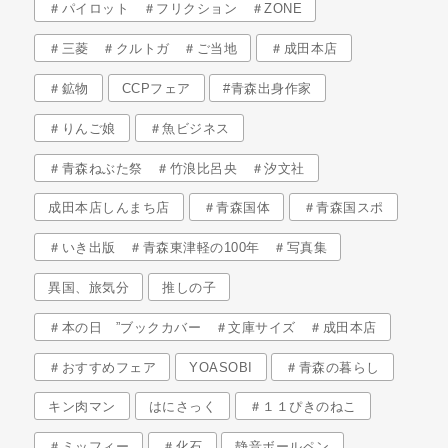
＃パイロット ＃フリクション ＃ZONE
＃三菱 ＃クルトガ ＃ご当地
＃成田本店
＃鉱物
CCPフェア
#青森出身作家
＃りんご娘
＃魚ビジネス
＃青森ねぶた祭 ＃竹浪比呂央 ＃汐文社
成田本店しんまち店
＃青森国体
＃青森国スポ
＃いき出版 ＃青森東津軽の100年 ＃写真集
異国、旅気分
推しの子
＃本の日 ”ブックカバー ＃文庫サイズ ＃成田本店
＃おすすめフェア
YOASOBI
＃青森の暮らし
キン肉マン
はにさっく
＃１１ぴきのねこ
＃ミッフィー
＃化石
静音ボールペン