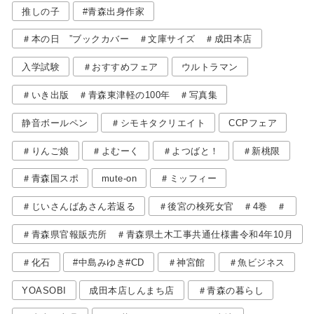
推しの子
#青森出身作家
＃本の日 ”ブックカバー ＃文庫サイズ ＃成田本店
入学試験
＃おすすめフェア
ウルトラマン
＃いき出版 ＃青森東津軽の100年 ＃写真集
静音ボールペン
＃シモキタクリエイト
CCPフェア
＃りんご娘
＃よむーく
＃よつばと！
＃新桃限
＃青森国スポ
mute-on
＃ミッフィー
＃じいさんばあさん若返る
＃後宮の検死女官 ＃4巻 ＃
＃青森県官報販売所 ＃青森県土木工事共通仕様書令和4年10月
＃化石
#中島みゆき#CD
＃神宮館
＃魚ビジネス
YOASOBI
成田本店しんまち店
＃青森の暮らし