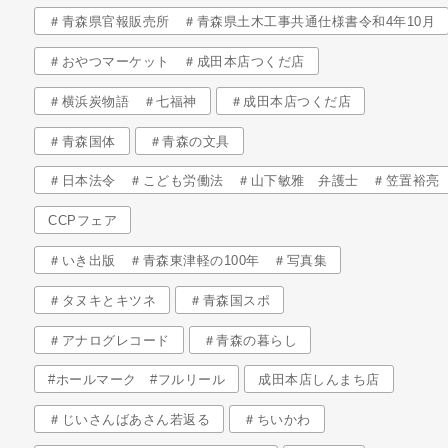
＃青森県官報販売所 ＃青森県土木工事共通仕様書令和4年10月
＃おやつマーケット ＃成田本店つくだ店
＃横浜炭物語 ＃七福神
＃成田本店つくだ店
＃青森国体
＃青森の文具
＃日本法令 ＃こども労働法 ＃山下敏雅 弁護士 ＃笠置裕亮
CCPフェア
＃いき出版 ＃青森東津軽の100年 ＃写真集
＃タヌキとキツネ
＃青森国スポ
＃アナログレコード
＃青森の暮らし
#ホールマーク #フルリール
成田本店しんまち店
＃じいさんばあさん若返る
＃ちいかわ