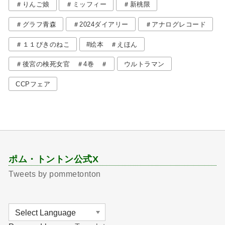
＃りんご娘
＃ミッフィー
＃新桃限
＃グラフ青森
＃2024ダイアリー
＃アナログレコード
＃１１ぴきのねこ
#絵本 ＃えほん
＃後宮の検死女官 ＃4巻 ＃
ウルトラマン
CCPフェア
ポム・トントン公式X
Tweets by pommetonton