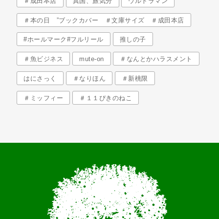
＃成田本店
異国、旅気分
ウルトラマン
＃本の日 ”ブックカバー ＃文庫サイズ ＃成田本店
#ホールマーク#フルリール
推しの子
＃魚ビジネス
mute-on
＃なんとかハラスメント
はにさっく
＃なりほん
＃新桃限
＃ミッフィー
＃１１ぴきのねこ