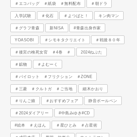
＃エコバッグ ＃紙袋 ＃無料配布
＃朝ドラ
入学試験
＃化石
＃よつばと！
キン肉マン
＃グラフ青森
新NISA
#青森出身作家
YOASOBI
＃シモキタクリエイト
＃戦後８０年
＃後宮の検死女官 ＃4巻 ＃
2024ねぶた
＃鉱物
＃よむーく
＃パイロット ＃フリクション ＃ZONE
＃三菱 ＃クルトガ ＃ご当地
細木かおり
＃りんご娘
＃おすすめフェア
静音ボールペン
＃2024ダイアリー
#中島みゆき#CD
#絵本 ＃えほん
＃星ひとみ ＃占星術