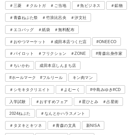
＃三菱 ＃クルトガ ＃ご当地
＃魚ビジネス
＃鉱物
＃青森ねぶた祭 ＃竹浪比呂央 ＃汐文社
＃エコバッグ ＃紙袋 ＃無料配布
＃おやつマーケット ＃成田本店つくだ店
#ONEECO
＃パイロット ＃フリクション ＃ZONE
#青森出身作家
＃ちいかわ
成田本店しんまち店
#ホールマーク #フルリール
キン肉マン
＃シモキタクリエイト
＃よむーく
#中島みゆき#CD
入学試験
＃おすすめフェア
＃星ひとみ ＃占星術
2024ねぶた
＃なんとかハラスメント
＃タヌキとキツネ
＃青森の文具
新NISA