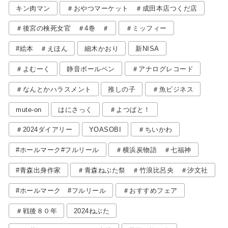
キン肉マン
＃おやつマーケット ＃成田本店つくだ店
＃後宮の検死女官 ＃4巻 ＃
＃ミッフィー
#絵本 ＃えほん
細木かおり
新NISA
＃よむーく
静音ボールペン
＃アナログレコード
＃なんとかハラスメント
推しの子
＃魚ビジネス
mute-on
はにさっく
＃よつばと！
＃2024ダイアリー
YOASOBI
＃ちいかわ
#ホールマーク#フルリール
＃横浜炭物語 ＃七福神
#青森出身作家
＃青森ねぶた祭 ＃竹浪比呂央 ＃汐文社
#ホールマーク #フルリール
＃おすすめフェア
＃戦後８０年
2024ねぶた