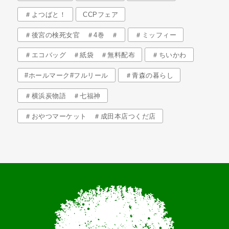
＃よつばと！
CCPフェア
＃後宮の検死女官 ＃4巻 ＃
＃ミッフィー
＃エコバッグ ＃紙袋 ＃無料配布
＃ちいかわ
#ホールマーク#フルリール
＃青森の暮らし
＃横浜炭物語 ＃七福神
＃おやつマーケット ＃成田本店つくだ店