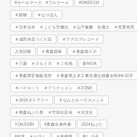
#ホールマーク #フルリール
#ONEECO
＃鉱物
＃なりほん
＃日本法令 ＃こども労働法 ＃山下敏雅 弁護士 ＃笠置裕亮
＃成田本店つくだ店
＃アナログレコード
入学試験
＃青森国体
＃青森国スポ
＃三菱 ＃クルトガ ＃ご当地
新NISA
＃青森県官報販売所 ＃青森県土木工事共通仕様書令和4年10月
＃パイロット ＃フリクション ＃ZONE
＃2024ダイアリー
＃なんとかハラスメント
＃青森ねぶた祭 ＃竹浪比呂央 ＃汐文社
YOASOBI
#青森出身作家
2024ねぶた
#絵本 ＃えほん
＃新桃限
推しの子