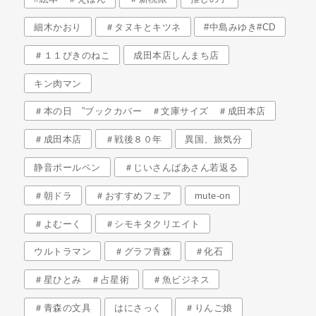
細木かおり
＃タヌキとキツネ
#中島みゆき#CD
＃１１ぴきのねこ
成田本店しんまち店
キン肉マン
＃本の日 ”ブックカバー ＃文庫サイズ ＃成田本店
＃成田本店
＃戦後８０年
異国、旅気分
静音ボールペン
＃じいさんばあさん若返る
＃朝ドラ
＃おすすめフェア
mute-on
＃よむーく
＃シモキタクリエイト
ウルトラマン
＃グラフ青森
＃化石
＃星ひとみ ＃占星術
＃魚ビジネス
＃青森の文具
はにさっく
＃りんご娘