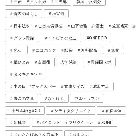
＃三菱 ＃クルトガ ＃ご当地
異国、旅気分
＃青森の暮らし
＃神宮館
＃日本法令 ＃こども労働法 ＃山下敏雅 弁護士 ＃笠置裕亮 
＃グラフ青森
＃１１ぴきのねこ
#ONEECO
＃化石
＃エコバッグ ＃紙袋 ＃無料配布
＃鉱物
＃星ひとみ ＃占星術
入学試験
＃青森国スポ
＃タヌキとキツネ
＃本の日 ”ブックカバー ＃文庫サイズ ＃成田本店
＃青森の文具
＃なりほん
ウルトラマン
#中島みゆき#CD
＃シモキタクリエイト
＃青森国体
＃新桃限
＃パイロット ＃フリクション ＃ZONE
＃じいさんばあさん若返る
＃成田本店