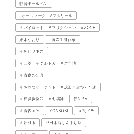
静音ボールペン
#ホールマーク #フルリール
＃パイロット ＃フリクション ＃ZONE
細木かおり
#青森出身作家
＃魚ビジネス
＃三菱 ＃クルトガ ＃ご当地
＃青森の文具
＃おやつマーケット ＃成田本店つくだ店
＃横浜炭物語 ＃七福神
新NISA
＃青森国体
YOASOBI
＃朝ドラ
＃新桃限
成田本店しんまち店