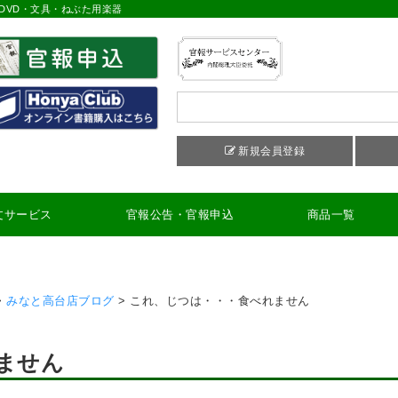
DVD・文具・ねぶた用楽器
新規会員登録
文サービス
官報公告・官報申込
商品一覧
>
みなと高台店ブログ
>
これ、じつは・・・食べれません
ません