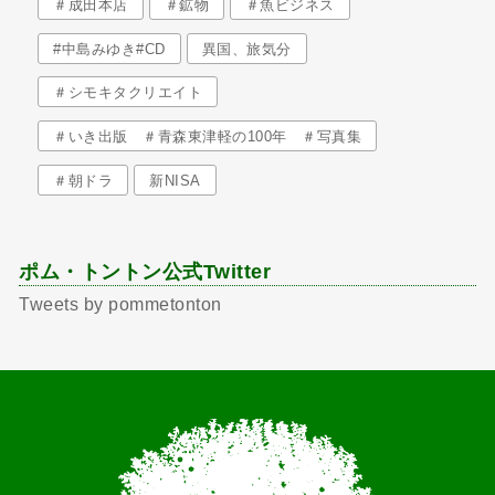
＃成田本店
＃鉱物
＃魚ビジネス
#中島みゆき#CD
異国、旅気分
＃シモキタクリエイト
＃いき出版 ＃青森東津軽の100年 ＃写真集
＃朝ドラ
新NISA
ポム・トントン公式Twitter
Tweets by pommetonton