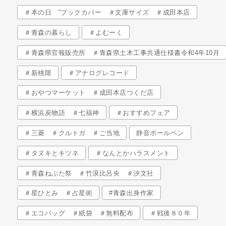
＃本の日 ”ブックカバー ＃文庫サイズ ＃成田本店
＃青森の暮らし
＃よむーく
＃青森県官報販売所 ＃青森県土木工事共通仕様書令和4年10月
＃新桃限
＃アナログレコード
＃おやつマーケット ＃成田本店つくだ店
＃横浜炭物語 ＃七福神
＃おすすめフェア
＃三菱 ＃クルトガ ＃ご当地
静音ボールペン
＃タヌキとキツネ
＃なんとかハラスメント
＃青森ねぶた祭 ＃竹浪比呂央 ＃汐文社
＃星ひとみ ＃占星術
#青森出身作家
＃エコバッグ ＃紙袋 ＃無料配布
＃戦後８０年