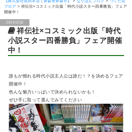
【株式会社成田本店 | 青森県青森市】
>
なりほんブログ
>
つくだ店
ブログ
>
祥伝社×コスミック出版「時代小説スター四番勝負」フェア
開催中！
2024/2/16
祥伝社×コスミック出版「時代
小説スター四番勝負」フェア開催
中！
誰もが惚れる時代小説主人公は誰だ！？を決めるフェア
開催中！
色んな魅力いっぱいで決められないかも！
ぜひ手に取って選んでみてください