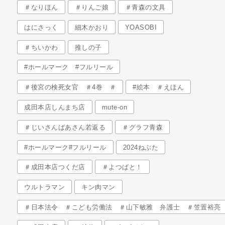
＃なりほん
＃りんご娘
＃青森の文具
はにさっく
細木かおり
YOASOBI
＃ちいかわ
推しの子
#ホールマーク #フルリール
＃後宮の検死女官 ＃4巻 ＃
#絵本 ＃えほん
成田本店しんまち店
mute-on
＃じいさんばあさん若返る
＃グラフ青森
#ホールマーク#フルリール
2024ねぶた
＃成田本店つくだ店
＃よつばと！
ウルトラマン
キン肉マン
＃日本法令 ＃こども労働法 ＃山下敏雅 弁護士 ＃笠置裕亮